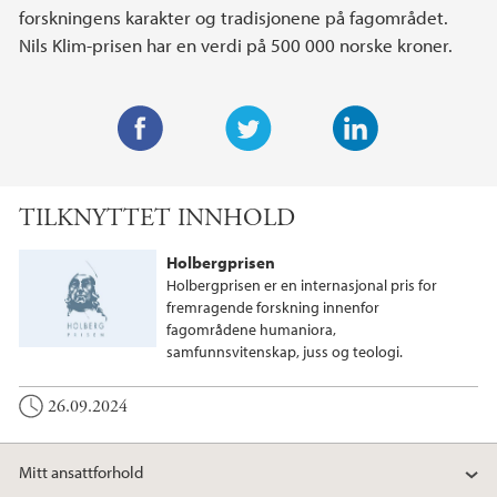
forskningens karakter og tradisjonene på fagområdet.
Nils Klim-prisen har en verdi på 500 000 norske kroner.
F
T
L
a
w
i
TILKNYTTET INNHOLD
c
i
n
e
t
k
Holbergprisen
b
t
e
Holbergprisen er en internasjonal pris for
o
e
d
fremragende forskning innenfor
fagområdene humaniora,
o
r
I
samfunnsvitenskap, juss og teologi.
k
n
26.09.2024
Mitt ansattforhold