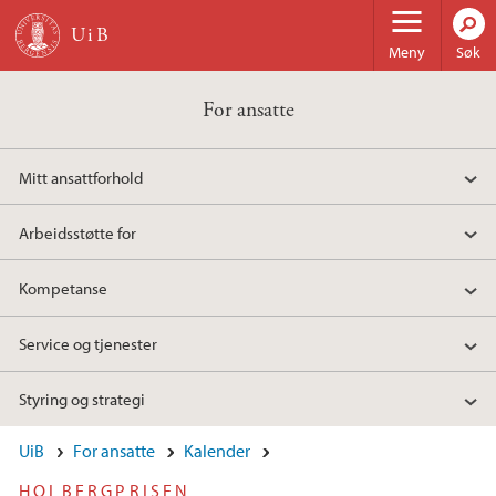
Hopp til hovedinnhold
Meny
Søk
For ansatte
Mitt ansattforhold
Arbeidsstøtte for
Kompetanse
Service og tjenester
Styring og strategi
UiB
For ansatte
Kalender
HOLBERGPRISEN