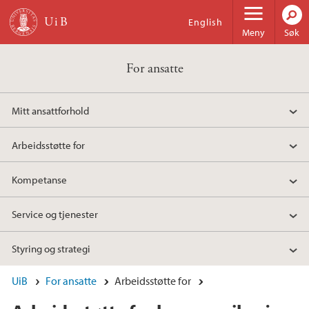
Hopp til hovedinnhold
English
Meny
Søk
For ansatte
Mitt ansattforhold
Arbeidsstøtte for
Kompetanse
Service og tjenester
Styring og strategi
UiB
For ansatte
Arbeidsstøtte for