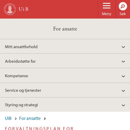
Hopp til hovedinnhold
Meny
Søk
For ansatte
Mitt ansattforhold
Arbeidsstøtte for
Kompetanse
Service og tjenester
Styring og strategi
UiB
For ansatte
FORVALTNINGSPLAN FOR