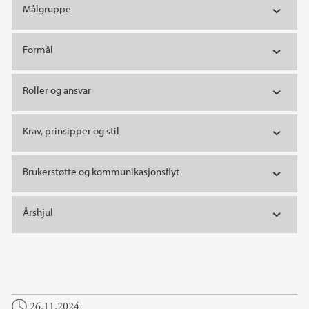
Målgruppe
Formål
Roller og ansvar
Krav, prinsipper og stil
Brukerstøtte og kommunikasjonsflyt
Årshjul
26.11.2024