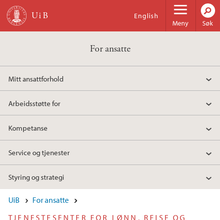
Hopp til hovedinnhold
English
Meny
Søk
For ansatte
Mitt ansattforhold
Arbeidsstøtte for
Kompetanse
Service og tjenester
Styring og strategi
UiB
For ansatte
TJENESTESENTER FOR LØNN, REISE OG