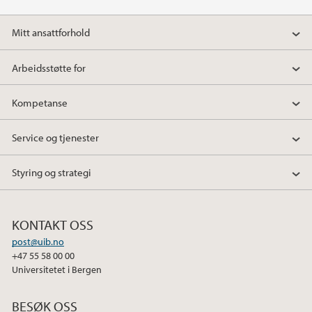
b
t
e
o
e
d
Mitt ansattforhold
o
r
I
k
n
Arbeidsstøtte for
Kompetanse
Service og tjenester
Styring og strategi
KONTAKT OSS
post@uib.no
+47 55 58 00 00
Universitetet i Bergen
BESØK OSS