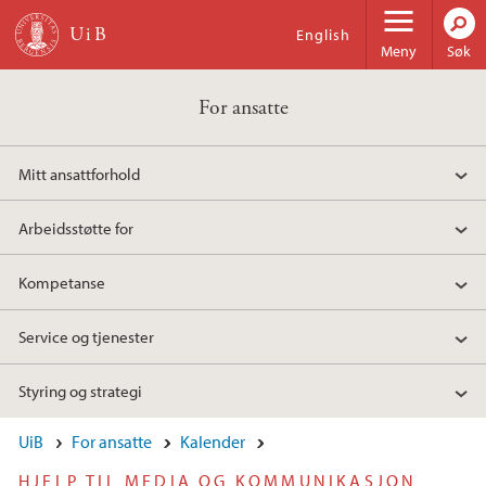
Hopp til hovedinnhold
English
Meny
Søk
For ansatte
Mitt ansattforhold
Arbeidsstøtte for
Kompetanse
Service og tjenester
Styring og strategi
UiB
For ansatte
Kalender
HJELP TIL MEDIA OG KOMMUNIKASJON