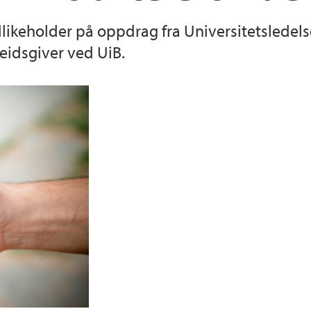
ikeholder på oppdrag fra Universitetsledelse
Kompetanseoppryk
Internasjonale anset
Betalmeg for ekster
eidsgiver ved UiB.
Saksbehandling og a