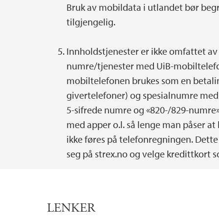
Bruk av mobildata i utlandet bør begre
tilgjengelig.
Innholdstjenester er ikke omfattet a
numre/tjenester med UiB-mobiltelefon 
mobiltelefonen brukes som en betali
givertelefoner) og spesialnumre med 
5-sifrede numre og «820-/829-numre»)
med apper o.l. så lenge man påser at k
ikke føres på telefonregningen. Dette 
seg på strex.no og velge kredittkort
LENKER