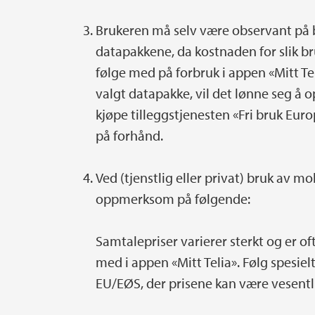
Brukeren må selv være observant på b
datapakkene, da kostnaden for slik br
følge med på forbruk i appen «Mitt Te
valgt datapakke, vil det lønne seg å 
kjøpe tilleggstjenesten «Fri bruk Eu
på forhånd.
Ved (tjenstlig eller privat) bruk av m
oppmerksom på følgende:
Samtalepriser varierer sterkt og er o
med i appen «Mitt Telia». Følg spesie
EU/EØS, der prisene kan være vesentl