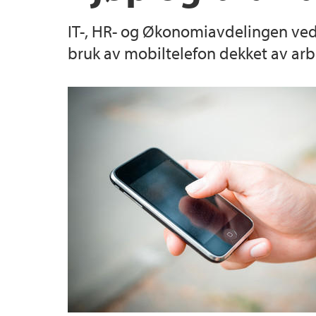
IT-, HR- og Økonomiavdelingen vedl
Verneombud
Økonomi og lønn
Hospitering
bruk av mobiltelefon dekket av arb
Bedriftshelsetjenesten (BHT)
Sikring av bygg og verdier