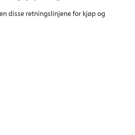
n disse retningslinjene for kjøp og
k
telser
ne
rkiv