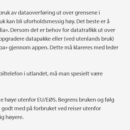
ruk av dataoverføring ut over grensene i
uk kan bli uforholdsmessig høy. Det beste er å
lia». Dersom det er behov for datatrafikk ut over
oppgradere datapakke eller (ved utenlands bruk)
ropa» gjennom appen. Dette må klareres med leder
obiltelefon i utlandet, må man spesielt være
fte høye utenfor EU/EØS. Begrens bruken og følg
lt godt med på forbruket ved reiser utenfor
ig høyere.