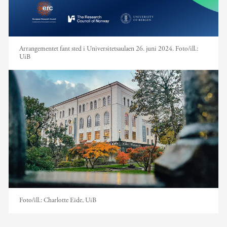
Arrangementet fant sted i Universitetsaulaen 26. juni 2024.
Foto/ill.:
UiB
Foto/ill.:
Charlotte Eide, UiB