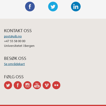
F
T
L
a
w
i
c
i
n
KONTAKT OSS
e
t
k
post@uib.no
b
t
e
+47 55 58 00 00
o
e
d
Universitetet i Bergen
o
r
I
k
n
BESØK OSS
Se områdekart
FØLG OSS
twitter
facebook
instagram
youtube
vimeo
flickr