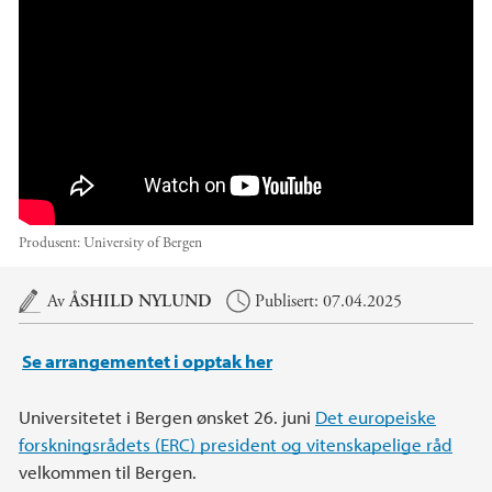
ontier research
Produsent:
University of Bergen
Hovedinnhold
Av
ÅSHILD NYLUND
Publisert: 07.04.2025
Se arrangementet i opptak her
Universitetet i Bergen ønsket 26. juni
Det europeiske
forskningsrådets (ERC) president og vitenskapelige råd
velkommen til Bergen.