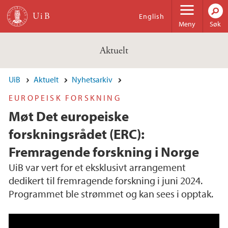
Hopp til hovedinnhold
English
Meny
Søk
Aktuelt
UiB
Aktuelt
Nyhetsarkiv
EUROPEISK FORSKNING
Møt Det europeiske
forskningsrådet (ERC):
Fremragende forskning i Norge
UiB var vert for et eksklusivt arrangement
dedikert til fremragende forskning i juni 2024.
Programmet ble strømmet og kan sees i opptak.
Meet the European Research Council (ERC): Fr