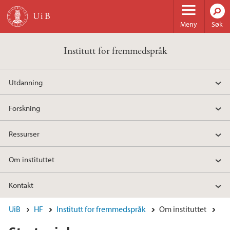
Hopp til hovedinnhold
Meny
Søk
Institutt for fremmedspråk
Utdanning
Forskning
Ressurser
Om instituttet
Kontakt
UiB
HF
Institutt for fremmedspråk
Om instituttet