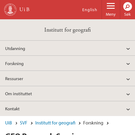
Hopp til hovedinnhold
English
Meny
Søk
Institutt for geografi
Utdanning
Forskning
Ressurser
Om instituttet
Kontakt
UiB
SVF
Institutt for geografi
Forskning