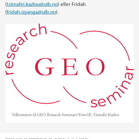
(
tsimafei.kazlou@uib.no
) eller Fridah
(
fridah.siyanga@uib.no
).
Velkommen til GEO Research Seminars!
Foto/ill.:
Tsimafei Kazlou