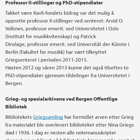
Professor II-stillinger og PhD-stipendiater
Takket være Kavli-fondets bidrag var det mulig å
opprette professor II-stillinger ved senteret: Arvid O.
Vollsnes, professor emerit. ved Universitetet i Oslo
(Institutt for musikkvitenskap) og Patrick
Dinslage, professor emerit. ved Universität der Künste i
Berlin (Fakultet for musikk) har vært tilknyttet
Griegsenteret i perioden 2011-2015.
Høsten 2012 og våren 2013 kunne det også tilsettes to
PhD-stipendiater gjennom tildelinger fra Universitetet i
Bergen.
Grieg- og spesialarkivene ved Bergen Offentlige
Bibliotek
Bibliotekets
Griegsamling
har formidlet arven etter Grieg
fra materialet ble overlevert biblioteket etter Nina Griegs
død i 1936. I dag er nesten alle notemanuskripter