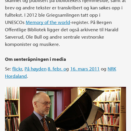
skannet og publisert på bibliotekets hjemmeside, samt at
brev og andre tekster er transkribert og kan søkes opp i
fulltekst. I 2012 ble Griegsamlingen tatt opp i
UNESCOs
Memory of the world
-register. På Bergen
Offentlige Bibliotek ligger det også arkivene til Harald
Sæverud, Ole Bull og andre sentrale vestnorske
komponister og musikere.
Om senteråpningen i media
Se:
flickr
,
På høyden
8. febr. o
g
16. mars 2011
og
NRK
Hordaland
.