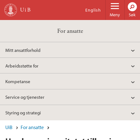
Hopp til hovedinnhold
English
Meny
Søk
For ansatte
Mitt ansattforhold
Arbeidsstøtte for
Kompetanse
Service og tjenester
Styring og strategi
UiB
For ansatte