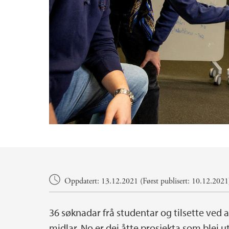
Hovedinnhold
Oppdatert: 13.12.2021 (Først publisert: 10.12.2021
36 søknadar frå studentar og tilsette ved a
midlar. No er dei åtte prosjekta som blei 