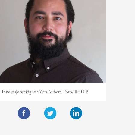
Innovasjonsrådgivar Yves Aubert.
Foto/ill.:
UiB
F
T
L
a
w
i