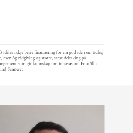
 idé er ikkje berre finansiering for ein god idé i ein tidleg
e, men òg rådgiving og støtte, samt deltaking på
rangement som gir kunnskap om innovasjon.
Foto/ill.:
vind Senneset