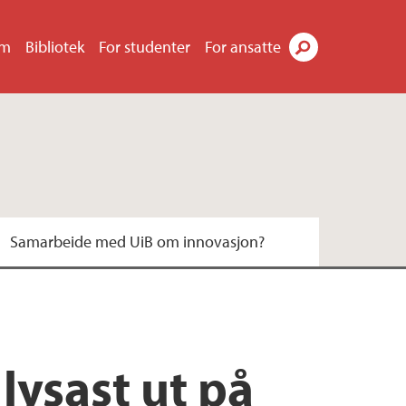
um
Bibliotek
For studenter
For ansatte
Søk
Samarbeide med UiB om innovasjon?
ysast ut på