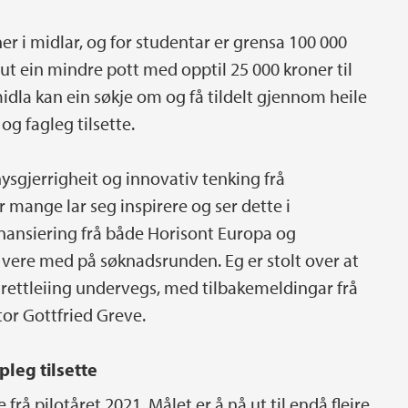
er i midlar, og for studentar er grensa 100 000
ut ein mindre pott med opptil 25 000 kroner til
 midla kan ein søkje om og få tildelt gjennom heile
og fagleg tilsette.
l nysgjerrigheit og innovativ tenking frå
 mange lar seg inspirere og ser dette i
ansiering frå både Horisont Europa og
å vere med på søknadsrunden. Eg er stolt over at
òg rettleiing undervegs, med tilbakemeldingar frå
tor Gottfried Greve.
pleg tilsette
frå pilotåret 2021. Målet er å nå ut til endå fleire