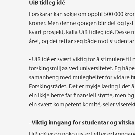
UiB tidleg idé
Forskarar kan søkje om opptil 500 000 kron
kroner. Men denne gongen blir det òg lyst 
kvart prosjekt, kalla UiB tidleg idé. Desse
året, og dei rettar seg både mot studentar 
- UiB idé er svært viktig for å stimulere ti
forskingsmiljøa ved universitetet. Eg håper
samanheng med mulegheiter for vidare fin
Forskingsrådet. Det er mykje læring i det 
ein ikkje berre får finansiell støtte, men 
ein svært kompetent komité, seier viserek
- Viktig inngang for studentar og vitska
UiB idé er òg noko justert etter erfaringane 