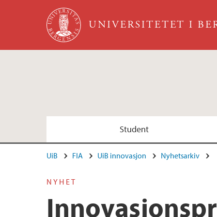
Hopp til hovedinnhold
UNIVERSITETET I B
Student
UiB
FIA
UiB innovasjon
Nyhetsarkiv
NYHET
Innovasjonspr