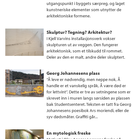
utgangspunkt i byggets særpreg, og laget
kunstneriske elementer som utnytter de
arkitektoniske formene.
Skulptur? Tegning? Arkitektur?
I Kjell Varvins installasjonsverk vokser
skulpturen ut av veggen. Den fungerer
arkitektonisk, som et tilskudd til rommet.
Deler av den er malt, andre deler skulptert.
Georg Johannesens plass
“Å leve er nødvendig, men neppe nok, Å
handle er et vanskelig språk, Å være død er
for lettvint”. Dette er tre av setningene som er
skrevet inn i muren langs sørsiden av plassen
bak Studentsenteret. Teksten er tatt fra Georg
Johannesens poesibok Ars moriendi, eller de
syv dødsmåter. Graffiti går...
En mytologisk freske