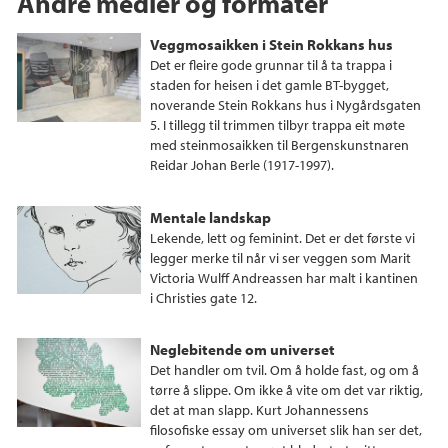
Andre medier og formater
Veggmosaikken i Stein Rokkans hus
Det er fleire gode grunnar til å ta trappa i
staden for heisen i det gamle BT-bygget,
noverande Stein Rokkans hus i Nygårdsgaten
5. I tillegg til trimmen tilbyr trappa eit møte
med steinmosaikken til Bergenskunstnaren
Reidar Johan Berle (1917-1997).
Mentale landskap
Lekende, lett og feminint. Det er det første vi
legger merke til når vi ser veggen som Marit
Victoria Wulff Andreassen har malt i kantinen
i Christies gate 12.
Neglebitende om universet
Det handler om tvil. Om å holde fast, og om å
tørre å slippe. Om ikke å vite om det var riktig,
det at man slapp. Kurt Johannessens
filosofiske essay om universet slik han ser det,