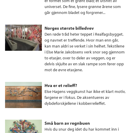
er formet som et grønt blad; et utsnitt av
universet. De fine, lysere grønne årene som
går gjennom bladet og forgrener...
Norges største billedvev
Den røde tråd heter teppet i Realfagsbygget,
og navnet er treffende. Hvor man enn går,
kan man aldri se verket i sin helhet. Tekstilene
i Else Marie Jakobsens verk snor seg gjennom
to etasjer, over to deler av veggen, og er
delvis skjulte av en slak rampe som fører opp
mot de øvre etasjene.
Hva er et relieff?
Else Hagens veggkunst har ikke et klart motiv,
fargene er i fokus. De aksentueres av
dybdeforskjellene i kobberrelieffet.
Små barn av regnbuen
Hvis du snur deg idet du har kommet inn i