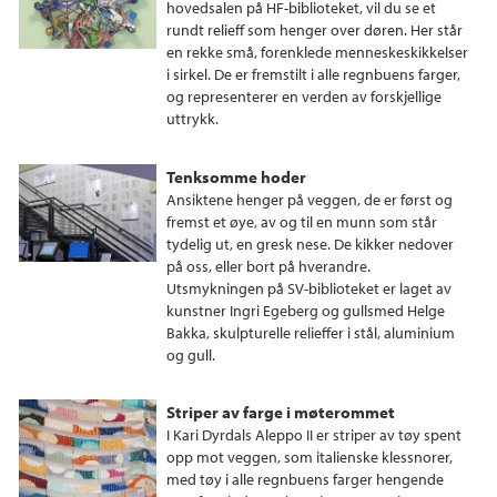
hovedsalen på HF-biblioteket, vil du se et
rundt relieff som henger over døren. Her står
en rekke små, forenklede menneskeskikkelser
i sirkel. De er fremstilt i alle regnbuens farger,
og representerer en verden av forskjellige
uttrykk.
Tenksomme hoder
Ansiktene henger på veggen, de er først og
fremst et øye, av og til en munn som står
tydelig ut, en gresk nese. De kikker nedover
på oss, eller bort på hverandre.
Utsmykningen på SV-biblioteket er laget av
kunstner Ingri Egeberg og gullsmed Helge
Bakka, skulpturelle relieffer i stål, aluminium
og gull.
Striper av farge i møterommet
I Kari Dyrdals Aleppo II er striper av tøy spent
opp mot veggen, som italienske klessnorer,
med tøy i alle regnbuens farger hengende