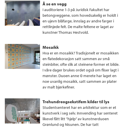
Å se en vegg
I auditoriene 1-3 på Juridisk Fakultet har
betongveggene, som hovedsakelig er holdt i
en ujevn blåfarge, innslag av andre farger i
rettlinjede felt. De malte feltene er laget av
kunstner Thomas Hestvold.
Mosaikk
Hva er en mosaikk? Tradisjonelt er mosaikken
en flatedekorasjon satt sammen av små
steinbiter, ofte slik at steinene former et bilde.
I våre dager brukes ordet også om fliser lagt i
mønster. Duoen anne © merete har laget en
noe uvanlig mosaikk, satt sammen av plater
av malt bjørkefiner.
Trehundreogsekstifem kilder til lys
Studentsenteret har en arkitektur som er et
kunstverk i seg selv. Innvending har senteret
likevel fått litt ”hjelp” av kunstnerduoen
Grønlund og Nisunen. De har tatt