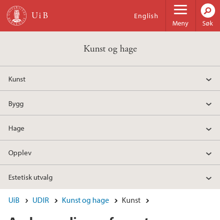
Hopp til hovedinnhold
English
Meny
Søk
Kunst og hage
Kunst
Bygg
Hage
Opplev
Estetisk utvalg
UiB
UDIR
Kunst og hage
Kunst