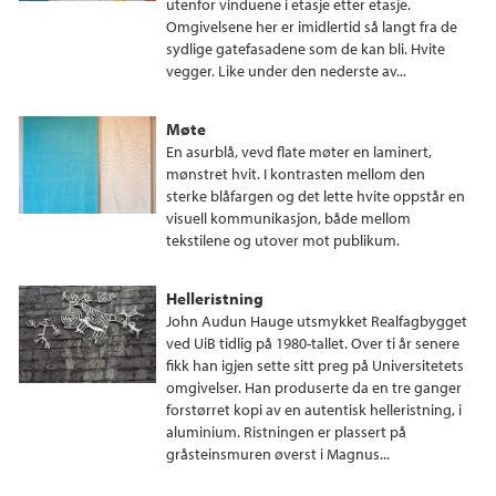
utenfor vinduene i etasje etter etasje.
Omgivelsene her er imidlertid så langt fra de
sydlige gatefasadene som de kan bli. Hvite
vegger. Like under den nederste av...
Møte
En asurblå, vevd flate møter en laminert,
mønstret hvit. I kontrasten mellom den
sterke blåfargen og det lette hvite oppstår en
visuell kommunikasjon, både mellom
tekstilene og utover mot publikum.
Helleristning
John Audun Hauge utsmykket Realfagbygget
ved UiB tidlig på 1980-tallet. Over ti år senere
fikk han igjen sette sitt preg på Universitetets
omgivelser. Han produserte da en tre ganger
forstørret kopi av en autentisk helleristning, i
aluminium. Ristningen er plassert på
gråsteinsmuren øverst i Magnus...