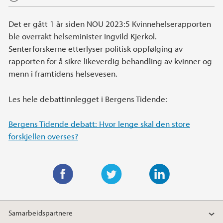
Det er gått 1 år siden NOU 2023:5 Kvinnehelserapporten
ble overrakt helseminister Ingvild Kjerkol.
Senterforskerne etterlyser politisk oppfølging av
rapporten for å sikre likeverdig behandling av kvinner og
menn i framtidens helsevesen.
Les hele debattinnlegget i Bergens Tidende:
Bergens Tidende debatt: Hvor lenge skal den store
forskjellen overses?
F
T
L
a
w
i
Samarbeidspartnere
c
i
n