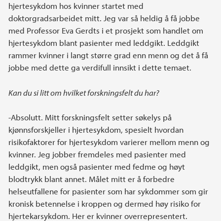
hjertesykdom hos kvinner startet med
doktorgradsarbeidet mitt. Jeg var så heldig å få jobbe
med Professor Eva Gerdts i et prosjekt som handlet om
hjertesykdom blant pasienter med leddgikt. Leddgikt
rammer kvinner i langt større grad enn menn og det å få
jobbe med dette ga verdifull innsikt i dette temaet.
Kan du si litt om hvilket forskningsfelt du har?
-Absolutt. Mitt forskningsfelt setter søkelys på
kjønnsforskjeller i hjertesykdom, spesielt hvordan
risikofaktorer for hjertesykdom varierer mellom menn og
kvinner. Jeg jobber fremdeles med pasienter med
leddgikt, men også pasienter med fedme og høyt
blodtrykk blant annet. Målet mitt er å forbedre
helseutfallene for pasienter som har sykdommer som gir
kronisk betennelse i kroppen og dermed høy risiko for
hjertekarsykdom. Her er kvinner overrepresentert.