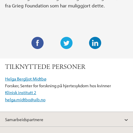
fra Grieg Foundation som har muliggjort dette.
F
T
L
a
w
i
TILKNYTTEDE PERSONER
c
i
n
e
t
k
Helga Bergljot Midtbø
b
t
e
Forsker, Senter for forskning på hjertesykdom hos kvinner
o
e
d
Klinisk institutt 2
o
r
I
helga.midtbo@uib.no
k
n
Samarbeidspartnere