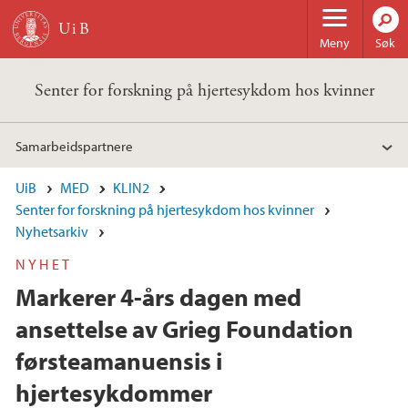
Hopp til hovedinnhold
Meny
Søk
Senter for forskning på hjertesykdom hos kvinner
Samarbeidspartnere
UiB
MED
KLIN2
Senter for forskning på hjertesykdom hos kvinner
Nyhetsarkiv
NYHET
Markerer 4-års dagen med
ansettelse av Grieg Foundation
førsteamanuensis i
hjertesykdommer