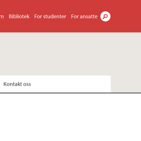
um
Bibliotek
For studenter
For ansatte
Søk
Kontakt oss
gg