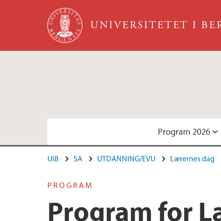
Hopp til hovedinnhold
UNIVERSITETET I B
Program 2026
UiB
SA
UTDANNING/EVU
Lærernes dag
Program
PROGRAM
Presentasjoner fra innlegg 2026
Program for L