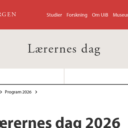
ERGEN
Studier
Forskning
Om UiB
Muse
Lærernes dag
Program 2026
Beskrivelse av innle
ærernes dag 2026