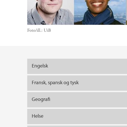
Foto/ill.:
UiB
Hovedinnhold
Engelsk
Fransk, spansk og tysk
Geografi
Helse