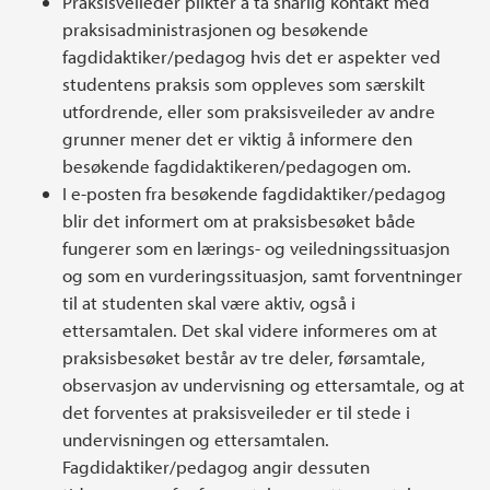
Praksisveileder plikter å ta snarlig kontakt med
praksisadministrasjonen og besøkende
fagdidaktiker/pedagog hvis det er aspekter ved
studentens praksis som oppleves som særskilt
utfordrende, eller som praksisveileder av andre
grunner mener det er viktig å informere den
besøkende fagdidaktikeren/pedagogen om.
I e-posten fra besøkende fagdidaktiker/pedagog
blir det informert om at praksisbesøket både
fungerer som en lærings- og veiledningssituasjon
og som en vurderingssituasjon, samt forventninger
til at studenten skal være aktiv, også i
ettersamtalen. Det skal videre informeres om at
praksisbesøket består av tre deler, førsamtale,
observasjon av undervisning og ettersamtale, og at
det forventes at praksisveileder er til stede i
undervisningen og ettersamtalen.
Fagdidaktiker/pedagog angir dessuten