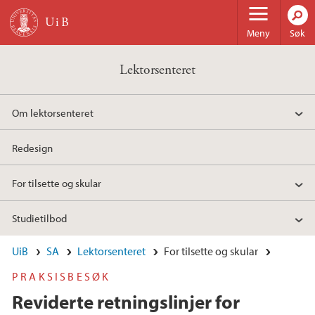
Hopp til hovedinnhold
Meny
Søk
Lektorsenteret
Om lektorsenteret
Redesign
For tilsette og skular
Studietilbod
UiB
SA
Lektorsenteret
For tilsette og skular
PRAKSISBESØK
Reviderte retningslinjer for