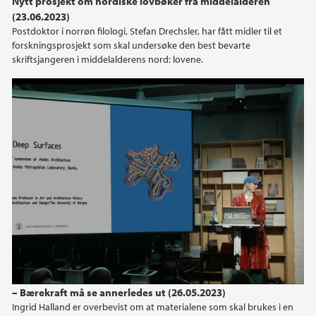
Nytt prosjekt om nordiske lovbøker fra middelalderen
2022
(23.06.2023)
Postdoktor i norrøn filologi, Stefan Drechsler, har fått midler til et
2021
forskningsprosjekt som skal undersøke den best bevarte
skriftsjangeren i middelalderens nord: lovene.
2020
2019
2018
2017
2016
2015
2014
– Bærekraft må se annerledes ut (26.05.2023)
Ingrid Halland er overbevist om at materialene som skal brukes i en