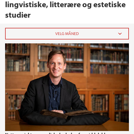
lingvistiske, litterære og estetiske
studier
2026
mai (1)
mars (4)
februar (1)
2025
2024
2023