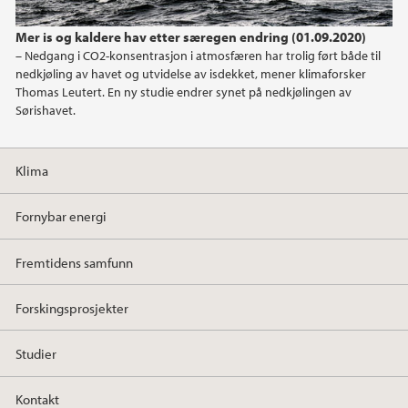
Mer is og kaldere hav etter særegen endring (01.09.2020)
2022
– Nedgang i CO2-konsentrasjon i atmosfæren har trolig ført både til
nedkjøling av havet og utvidelse av isdekket, mener klimaforsker
2021
Thomas Leutert. En ny studie endrer synet på nedkjølingen av
Sørishavet.
2020
Klima
2019
Fornybar energi
2018
Fremtidens samfunn
2017
Forskingsprosjekter
Studier
Kontakt