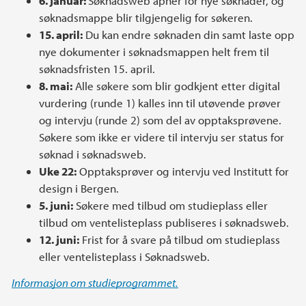
6. januar:
Søknadsweb åpner for nye søknader, og
søknadsmappe blir tilgjengelig for søkeren.
15. april:
Du kan endre søknaden din samt laste opp
nye dokumenter i søknadsmappen helt frem til
søknadsfristen 15. april.
8. mai:
Alle søkere som blir godkjent etter digital
vurdering (runde 1) kalles inn til utøvende prøver
og intervju (runde 2) som del av opptaksprøvene.
Søkere som ikke er videre til intervju ser status for
søknad i søknadsweb.
Uke 22:
Opptaksprøver og intervju ved Institutt for
design i Bergen.
5. juni:
Søkere med tilbud om studieplass eller
tilbud om ventelisteplass publiseres i søknadsweb.
12. juni:
Frist for å svare på tilbud om studieplass
eller ventelisteplass i Søknadsweb.
Informasjon om studieprogrammet.