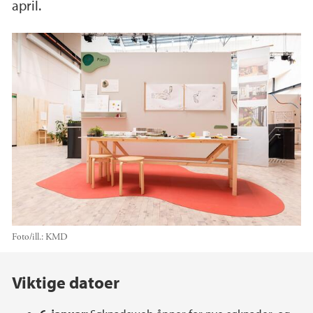
april.
Foto/ill.:
KMD
Hovedinnhold
Viktige datoer