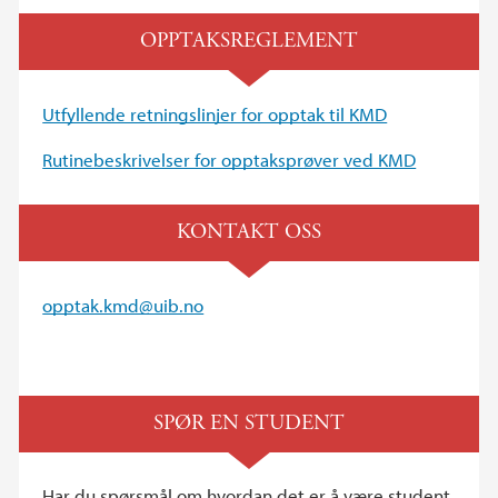
OPPTAKSREGLEMENT
Utfyllende retningslinjer for opptak til KMD
Rutinebeskrivelser for opptaksprøver ved KMD
KONTAKT OSS
opptak.kmd@uib.no
SPØR EN STUDENT
Har du spørsmål om hvordan det er å være student