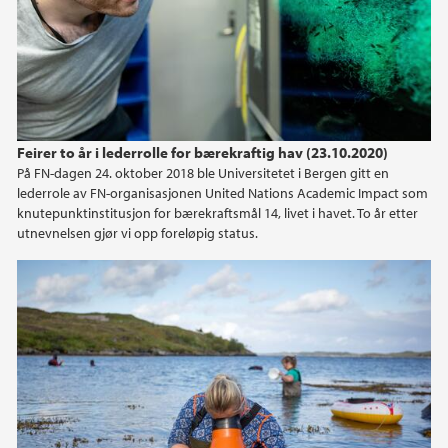
2020
2019
2018
Feirer to år i lederrolle for bærekraftig hav (23.10.2020)
2017
På FN-dagen 24. oktober 2018 ble Universitetet i Bergen gitt en
lederrole av FN-organisasjonen United Nations Academic Impact som
knutepunktinstitusjon for bærekraftsmål 14, livet i havet. To år etter
utnevnelsen gjør vi opp foreløpig status.