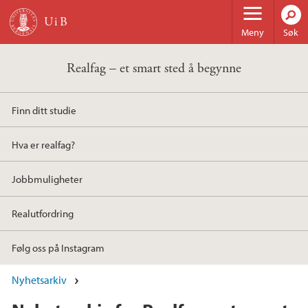
Hopp til hovedinnhold
Meny
Søk
Realfag – et smart sted å begynne
Finn ditt studie
Hva er realfag?
Jobbmuligheter
Realutfordring
Følg oss på Instagram
Nyhetsarkiv