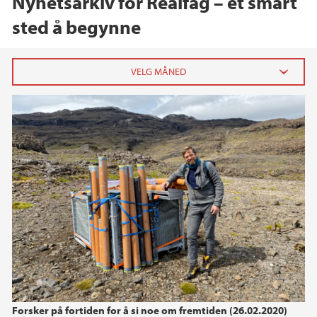
Nyhetsarkiv for Realfag – et smart
sted å begynne
2023
september (1)
2022
2021
2020
2019
Forsker på fortiden for å si noe om fremtiden (26.02.2020)
2018