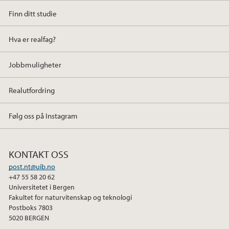
Finn ditt studie
Hva er realfag?
Jobbmuligheter
Realutfordring
Følg oss på Instagram
KONTAKT OSS
post.nt@uib.no
+47 55 58 20 62
Universitetet i Bergen
Fakultet for naturvitenskap og teknologi
Postboks 7803
5020 BERGEN