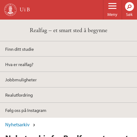
Hopp til hovedinnhold
Meny
Søk
Realfag – et smart sted å begynne
Finn ditt studie
Hva er realfag?
Jobbmuligheter
Realutfordring
Følg oss på Instagram
Nyhetsarkiv