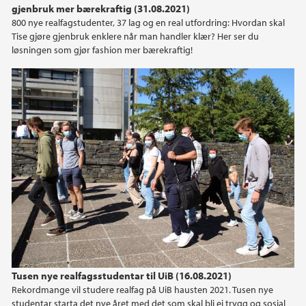
gjenbruk mer bærekraftig (31.08.2021)
800 nye realfagstudenter, 37 lag og en real utfordring: Hvordan skal
Tise gjøre gjenbruk enklere når man handler klær? Her ser du
løsningen som gjør fashion mer bærekraftig!
Tusen nye realfagsstudentar til UiB (16.08.2021)
Rekordmange vil studere realfag på UiB hausten 2021. Tusen nye
studentar starta det nye året med det som skal bli ei trygg og sosial