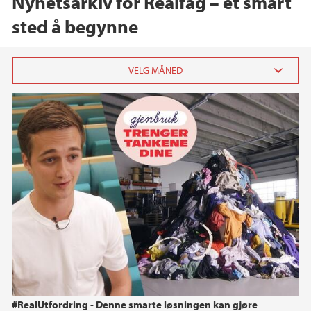
Nyhetsarkiv for Realfag – et smart
sted å begynne
#Realutfordring ft. Tise
2023
september (1)
2022
2021
2020
2019
#RealUtfordring - Denne smarte løsningen kan gjøre
2018