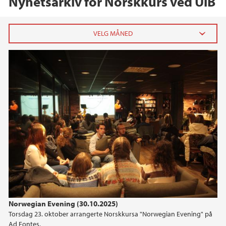
Nyhetsarkiv for Norskkurs ved UiB
2025
november (1)
oktober (1)
september (1)
2022
2021
Norwegian Evening (30.10.2025)
Torsdag 23. oktober arrangerte Norskkursa "Norwegian Evening" på
Ad Fontes.