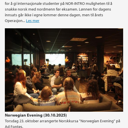
for å gi internasjonale studenter på NOR-INTRO muligheten til å
snakke norsk med nordmenn før eksamen. Lønnen for dagens
innsats går ikke i egne lommer denne dagen, men til årets
Operasjon...
Les mer
Norwegian Evening (30.10.2025)
Torsdag 23. oktober arrangerte Norskkursa "Norwegian Evening" på
Ad Fontes.