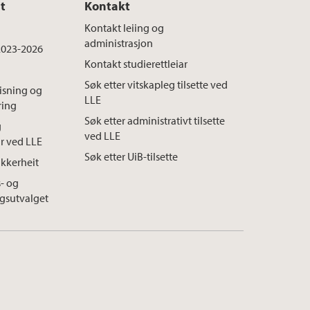
t
Kontakt
Kontakt leiing og
administrasjon
 2023-2026
Kontakt studierettleiar
Søk etter vitskapleg tilsette ved
visning og
LLE
ring
Søk etter administrativt tilsette
g
ved LLE
r ved LLE
Søk etter UiB-tilsette
ikkerheit
s- og
gsutvalget