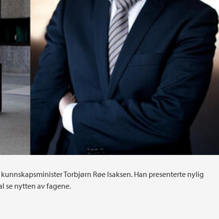
r kunnskapsminister Torbjørn Røe Isaksen. Han presenterte nylig
al se nytten av fagene.