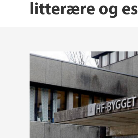
litterære og es
Senter for norsk fagspråk