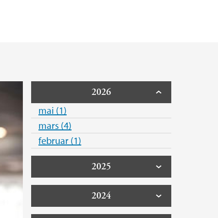
g forskerutdanningsutvalget
2026
mai (1)
mars (4)
februar (1)
2025
2024