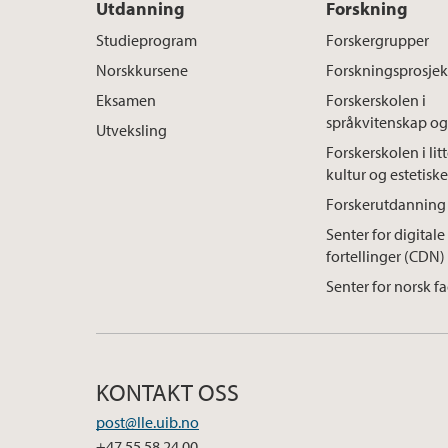
Utdanning
Forskning
Studieprogram
Forskergrupper
Norskkursene
Forskningsprosjek
Eksamen
Forskerskolen i
språkvitenskap og 
Utveksling
Forskerskolen i litt
kultur og estetiske
Forskerutdanning 
Senter for digitale
fortellinger (CDN)
Senter for norsk f
KONTAKT OSS
post@lle.uib.no
+47 55 58 24 00