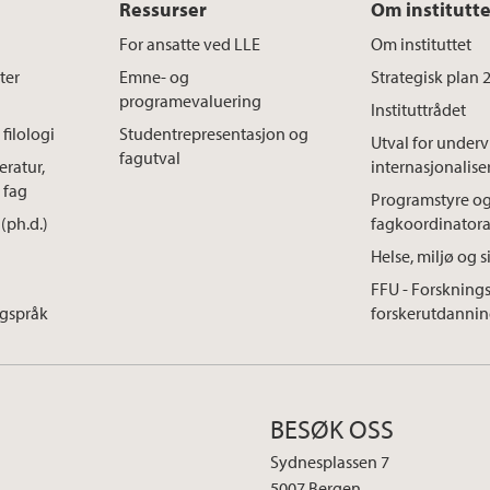
Ressurser
Om institutte
For ansatte ved LLE
Om instituttet
ter
Emne- og
Strategisk plan
programevaluering
Instituttrådet
filologi
Studentrepresentasjon og
Utval for under
fagutval
eratur,
internasjonalise
 fag
Programstyre o
(ph.d.)
fagkoordinatora
Helse, miljø og s
FFU - Forskning
agspråk
forskerutdannin
BESØK OSS
Sydnesplassen 7
5007 Bergen