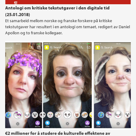
Antologi om kritiske tekstutgaver i den digitale tid
2022
(25.01.2018)
Et samarbeid mellom norske og franske forskere på kritiske
2021
tekstutgaver har resultert i en antologi om temaet, redigert av Daniel
Apollon og to franske kollegaer.
2020
2019
2018
2017
2016
2015
2014
€2 millioner for å studere de kulturelle effektene av