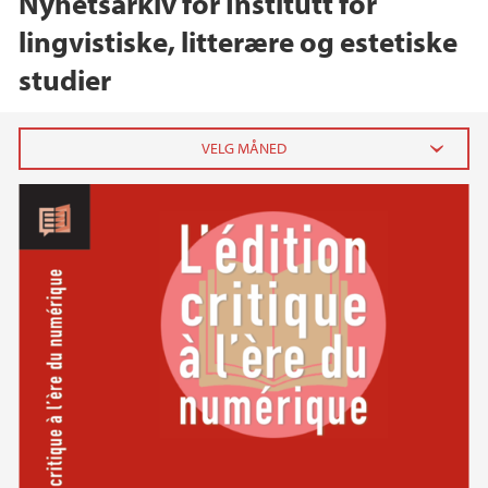
Nyhetsarkiv for Institutt for
lingvistiske, litterære og estetiske
studier
2026
mai (1)
mars (4)
februar (1)
2025
2024
2023