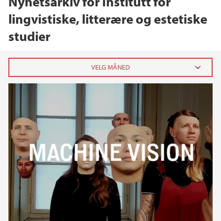
Nyhetsarkiv for Institutt for
lingvistiske, litterære og estetiske
studier
2026
mai (1)
mars (4)
februar (1)
2025
2024
2023