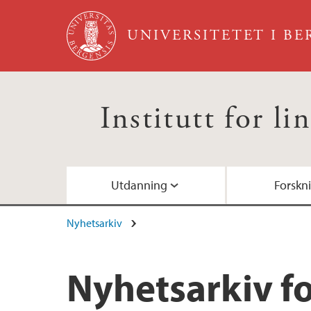
Hopp til hovedinnhold
UNIVERSITETET I B
Institutt for li
Utdanning
Forskn
Nyhetsarkiv
Studieprogram
Forskergrupper
For ansatte ved LLE
Strategisk plan 2023-2026
Kontakt studierettleiar
Eksamen
Forskerskolen i språkvitenskap og filologi
Studentrepresentasjon og fagutval
Utval for undervisning og internasjonaliser
Søk etter administrativt tilsette ved LLE
Nyhetsarkiv for
Forskerutdanning (ph.d.)
Helse, miljø og sikkerheit