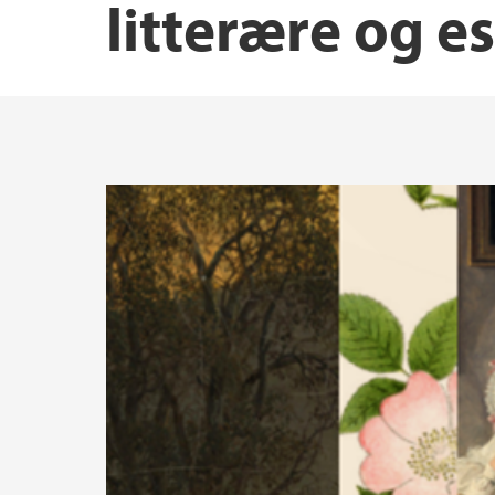
litterære og es
Senter for norsk fagspråk