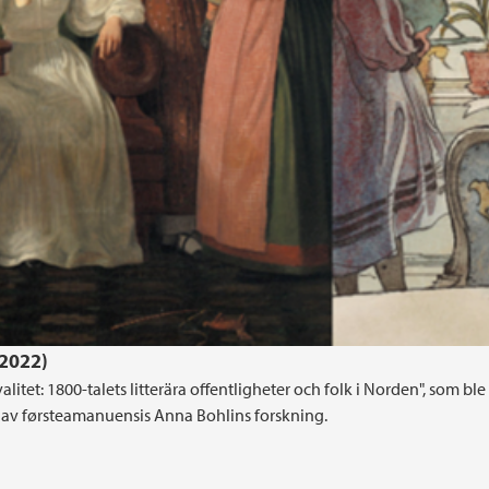
.2022)
itet: 1800-talets litterära offentligheter och folk i Norden", som ble
av førsteamanuensis Anna Bohlins forskning.