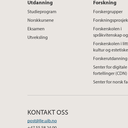
Utdanning
Forskning
Studieprogram
Forskergrupper
Norskkursene
Forskningsprosjek
Eksamen
Forskerskolen i
språkvitenskap og 
Utveksling
Forskerskolen i litt
kultur og estetiske
Forskerutdanning 
Senter for digitale
fortellinger (CDN)
Senter for norsk f
KONTAKT OSS
post@lle.uib.no
+47 55 58 24 00