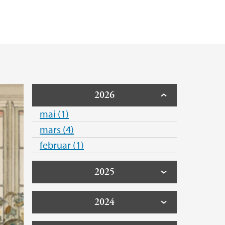
g forskerutdanningsutvalget
2026
mai (1)
mars (4)
februar (1)
2025
2024