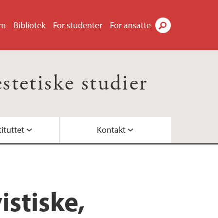
um
Bibliotek
For studenter
For ansatte
Søk
estetiske studier
ituttet
Kontakt
r
valuering
ministrasjon
atur, kultur og estetiske fag
tilsette ved LLE
istiske,
ortellinger (CDN)
koordinatorar ved LLE
e