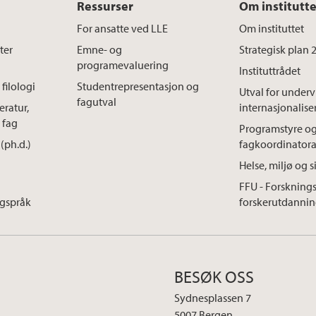
Ressurser
Om institutte
For ansatte ved LLE
Om instituttet
ter
Emne- og
Strategisk plan
programevaluering
Instituttrådet
filologi
Studentrepresentasjon og
Utval for under
fagutval
eratur,
internasjonalise
 fag
Programstyre o
(ph.d.)
fagkoordinatora
Helse, miljø og s
FFU - Forskning
agspråk
forskerutdannin
BESØK OSS
Sydnesplassen 7
5007 Bergen