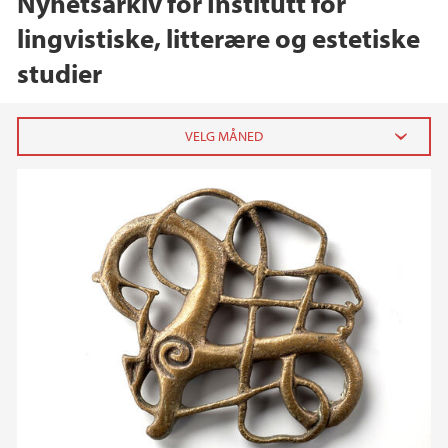
Nyhetsarkiv for Institutt for
lingvistiske, litterære og estetiske
studier
2026
mai (1)
mars (4)
februar (1)
2025
2024
2023