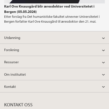
Karl Ove Knausgård blir æresdoktor ved Universitetet i
2022
Bergen (05.05.2026)
Etter forslag fra Det humanistiske fakultet utnevner Universitetet i
2021
Bergen forfatter Karl Ove Knausgård til æresdoktor den 21. mai.
2020
Utdanning
2019
Forskning
2018
Ressurser
2017
Om instituttet
2016
Kontakt
2015
KONTAKT OSS
2014