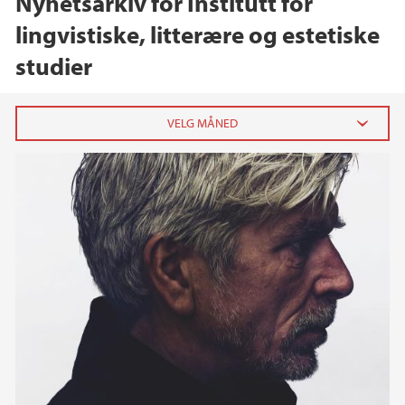
Nyhetsarkiv for Institutt for
lingvistiske, litterære og estetiske
studier
2026
mai (1)
mars (4)
februar (1)
2025
2024
2023