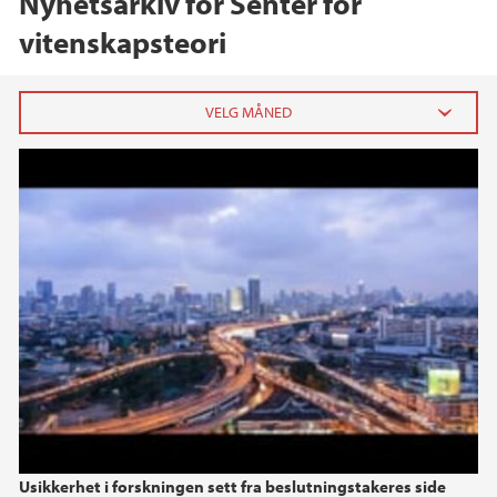
Nyhetsarkiv for Senter for
vitenskapsteori
Uncertainty in Science: The Policy-Maker's
2025
Perspective
juni (1)
2024
2023
2022
2021
Usikkerhet i forskningen sett fra beslutningstakeres side
2020