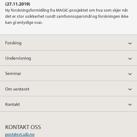
(27.11.2019)
Ny forskningsformidling fra MAGIC-prosjektet om hva som skjer når
2019
det er stor usikkerhet rundt samfunnsspørsmål og forskningen ikke
kan gi entydige svar.
2018
Forsking
2017
Undervisning
2016
Seminar
2015
Om senteret
2012
Kontakt
2011
KONTAKT OSS
post@svt.uib.no