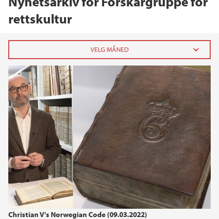
Nyhetsarkiv for Forskargruppe for
rettskultur
Christian V's Norwegian Code
2024
november (3)
oktober (1)
juni (2)
januar (2)
2023
2022
2021
Christian V's Norwegian Code (09.03.2022)