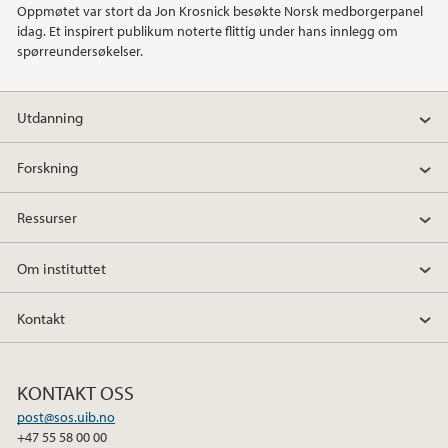
Oppmøtet var stort da Jon Krosnick besøkte Norsk medborgerpanel
idag. Et inspirert publikum noterte flittig under hans innlegg om
2018
spørreundersøkelser.
2017
Utdanning
2016
Forskning
2013
Ressurser
Om instituttet
Kontakt
KONTAKT OSS
post@sos.uib.no
+47 55 58 00 00