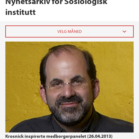
Nyhetsarkiv for Sosiologisk
institutt
2026
juni (1)
2025
2024
2022
2021
Krosnick inspirerte medborgerpanelet (26.04.2013)
2019