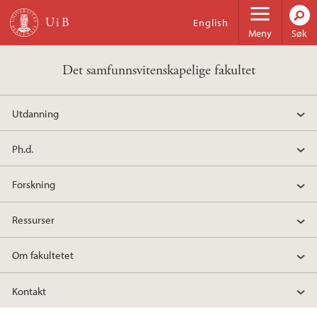
Hopp til hovedinnhold
English
Meny
Søk
Det samfunnsvitenskapelige fakultet
Utdanning
Ph.d.
Forskning
Ressurser
Om fakultetet
Kontakt