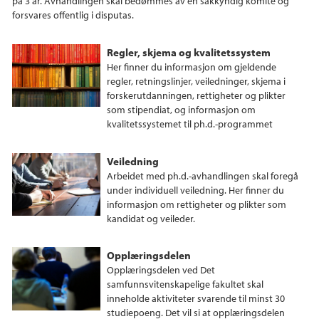
på 3 år. Avhandlingen skal bedømmes av en sakkyndig komité og
forsvares offentlig i disputas.
Regler, skjema og kvalitetssystem
Her finner du informasjon om gjeldende
regler, retningslinjer, veiledninger, skjema i
forskerutdanningen, rettigheter og plikter
som stipendiat, og informasjon om
kvalitetssystemet til ph.d.-programmet
Veiledning
Arbeidet med ph.d.-avhandlingen skal foregå
under individuell veiledning. Her finner du
informasjon om rettigheter og plikter som
kandidat og veileder.
Opplæringsdelen
Opplæringsdelen ved Det
samfunnsvitenskapelige fakultet skal
inneholde aktiviteter svarende til minst 30
studiepoeng. Det vil si at opplæringsdelen