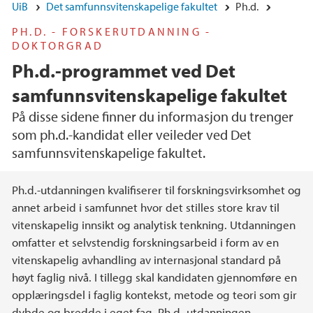
UiB
Det samfunnsvitenskapelige fakultet
Ph.d.
PH.D. - FORSKERUTDANNING -
DOKTORGRAD
Ph.d.-programmet ved Det
samfunnsvitenskapelige fakultet
På disse sidene finner du informasjon du trenger
som ph.d.-kandidat eller veileder ved Det
samfunnsvitenskapelige fakultet.
Hovedinnhold
Ph.d.-utdanningen kvalifiserer til forskningsvirksomhet og
annet arbeid i samfunnet hvor det stilles store krav til
vitenskapelig innsikt og analytisk tenkning. Utdanningen
omfatter et selvstendig forskningsarbeid i form av en
vitenskapelig avhandling av internasjonal standard på
høyt faglig nivå. I tillegg skal kandidaten gjennomføre en
opplæringsdel i faglig kontekst, metode og teori som gir
dybde og bredde i eget fag. Ph.d.-utdanningen