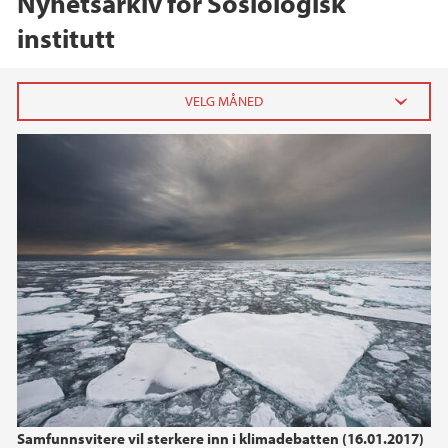
Nyhetsarkiv for Sosiologisk
institutt
2026
juni (1)
2025
2024
2022
2021
Samfunnsvitere vil sterkere inn i klimadebatten (16.01.2017)
2019