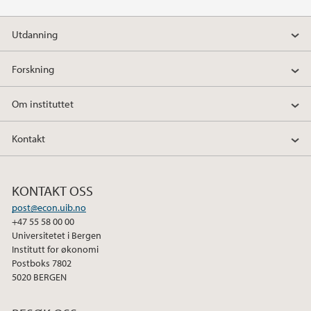
2019
Utdanning
2018
Forskning
2017
Om instituttet
2016
Kontakt
2015
2014
KONTAKT OSS
post@econ.uib.no
+47 55 58 00 00
2013
Universitetet i Bergen
Institutt for økonomi
2012
Postboks 7802
5020 BERGEN
2011