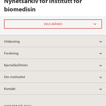
Nyhetsarkiv for Institutt for
biomedisin
2026
Utdanning
februar (1)
Forskning
2025
Kjernefasiliteter
2024
Om instituttet
2023
Kontakt
2022
2021