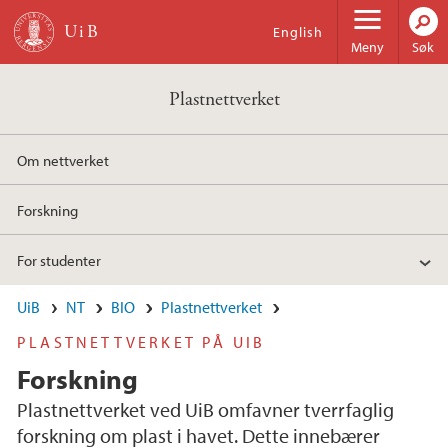
Hopp til hovedinnhold
English
Meny
Søk
Plastnettverket
Om nettverket
Forskning
For studenter
UiB
NT
BIO
Plastnettverket
PLASTNETTVERKET PÅ UIB
Forskning
Plastnettverket ved UiB omfavner tverrfaglig
forskning om plast i havet. Dette innebærer