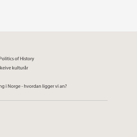
olitics of History
Skeive kulturår
ng i Norge - hvordan ligger vi an?