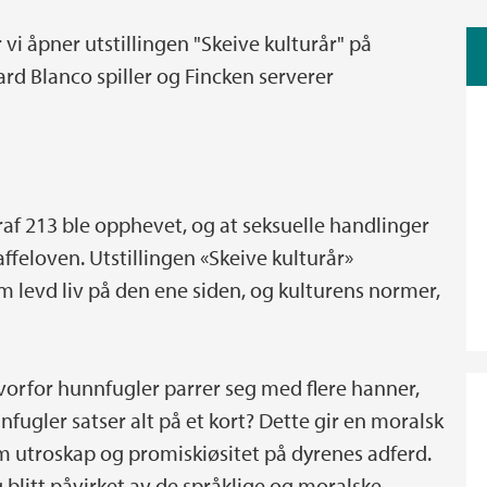
vi åpner utstillingen "Skeive kulturår" på
ard Blanco spiller og Fincken serverer
graf 213 ble opphevet, og at seksuelle handlinger
ffeloven. Utstillingen «Skeive kulturår»
m levd liv på den ene siden, og kulturens normer,
hvorfor hunnfugler parrer seg med flere hanner,
fugler satser alt på et kort? Dette gir en moralsk
m utroskap og promiskiøsitet på dyrenes adferd.
 blitt påvirket av de språklige og moralske