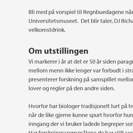
Bli med på vorspiel til Regnbuedagene når 
Hovedinnhold
Universitetsmuseet. Det blir taler, DJ Rich
velkomstdrink.
Om utstillingen
Vi markerer i år at det er 50 år siden para
mellom menn ikke lenger var forbudt i stra
presenterer forskning på samspillet mello
lover og regler på den andre siden.
Hvorfor har biologer tradisjonelt lurt på 
når de like gjerne kunne spurt hvorfor hunn
inngang der vi bruker ladede begreper so
Har forskningsspørsmålene de har stilt seg