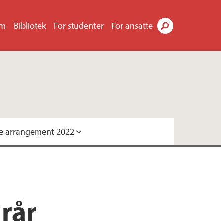
um
Bibliotek
For studenter
For ansatte
Søk
ve arrangement 2022
sitetsmuseet: Skeive kulturår
Skeiv forskning i Norge - hvordan ligger vi
urår