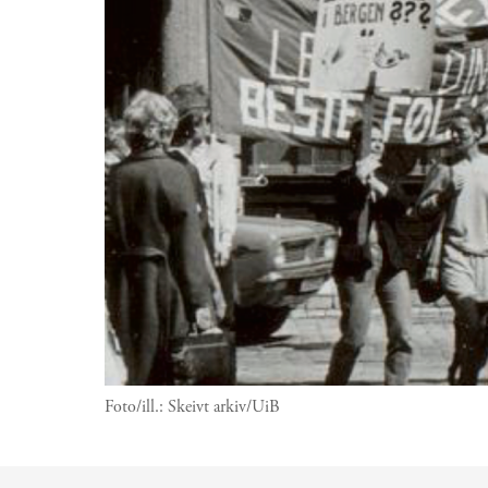
Foto/ill.:
Skeivt arkiv/UiB