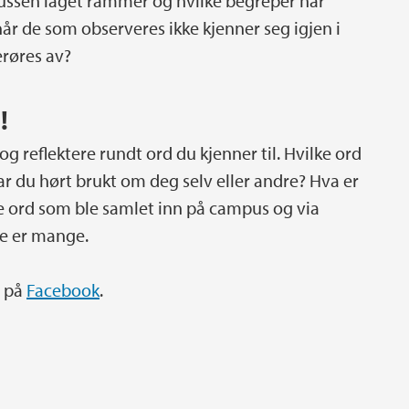
jussen laget rammer og hvilke begreper har
år de som observeres ikke kjenner seg igjen i
berøres av?
!
 og reflektere rundt ord du kjenner til. Hvilke ord
 har du hørt brukt om deg selv eller andre? Hva er
lke ord som ble samlet inn på campus og via
De er mange.
t på
Facebook
.