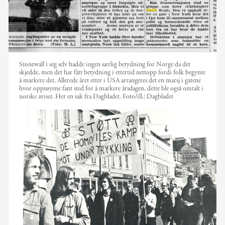
Stonewall i seg selv hadde ingen særlig betydning for Norge da det
skjedde, men det har fått betydning i ettertid nettopp fordi folk begynte
å markere det. Allerede året etter i USA arrangeres det en marsj i gatene
hvor opptøyene fant sted for å markere årsdagen, dette ble også omtalt i
norske aviser. Her en sak fra Dagbladet.
Foto/ill.:
Dagbladet