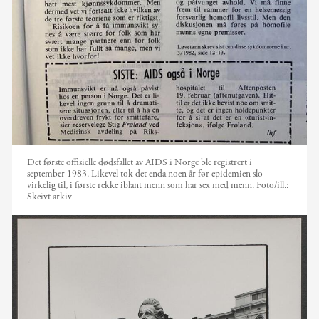
Det første offisielle dødsfallet av AIDS i Norge ble registrert i
september 1983. Likevel tok det enda noen år før epidemien slo
virkelig til, i første rekke iblant menn som har sex med menn.
Foto/ill.:
Skeivt arkiv