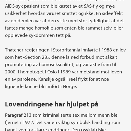
AIDS-syk pasient som ble kastet av et SAS-fly og mye
usikkerhet hvordan viruset smittet og ikke. En sideeffekt
av epidemien var at den viste med stor tydelighet at det
fantes mange homofile som enten ble rammet selv, eller
opplevede sykdommen tett på.
Thatcher regjeringen i Storbritannia innførte i 1988 en lov
som het «Section 28», denne la ned forbud mot såkalt
promotering av homoseksualitet, og var aktiv fram til
2000. I homotoget i Oslo i 1989 var motstand mot loven
en av parolene. Kanskje også i reel frykt for at noe
lignende kunne bli innført i Norge.
Lovendringene har hjulpet på
Paragraf 213 som kriminaliserte sex mellom menn ble
fjernet i 1972. Det var en viktig symbolsk handling som
banet veg for større endringer. Den psykiatriske