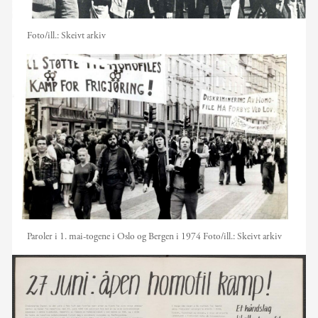
Foto/ill.:
Skeivt arkiv
Paroler i 1. mai-togene i Oslo og Bergen i 1974
Foto/ill.:
Skeivt arkiv