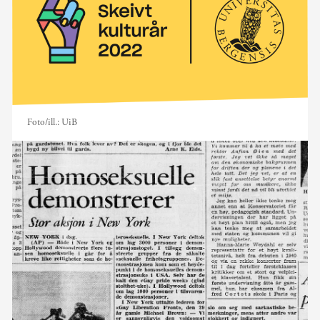
Foto/ill.:
UiB