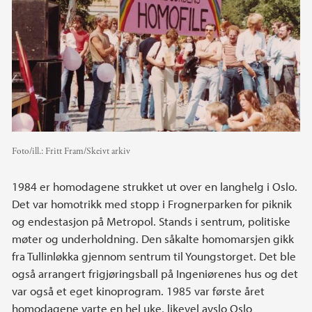
Foto/ill.:
Fritt Fram/Skeivt arkiv
1984 er homodagene strukket ut over en langhelg i Oslo.
Det var homotrikk med stopp i Frognerparken for piknik
og endestasjon på Metropol. Stands i sentrum, politiske
møter og underholdning. Den såkalte homomarsjen gikk
fra Tullinløkka gjennom sentrum til Youngstorget. Det ble
også arrangert frigjøringsball på Ingeniørenes hus og det
var også et eget kinoprogram. 1985 var første året
homodagene varte en hel uke, likevel avslo Oslo