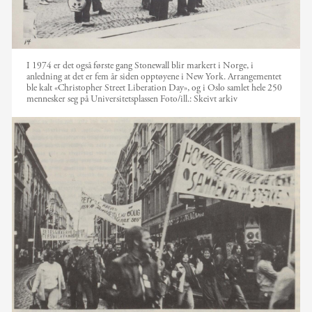
I 1974 er det også første gang Stonewall blir markert i Norge, i
anledning at det er fem år siden opptøyene i New York. Arrangementet
ble kalt «Christopher Street Liberation Day», og i Oslo samlet hele 250
mennesker seg på Universitetsplassen
Foto/ill.:
Skeivt arkiv