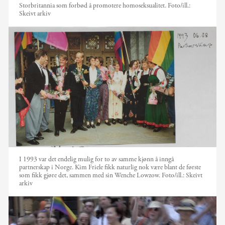
Storbritannia som forbød å promotere homoseksualitet.
Foto/ill.:
Skeivt arkiv
I 1993 var det endelig mulig for to av samme kjønn å inngå
partnerskap i Norge. Kim Friele fikk naturlig nok være blant de første
som fikk gjøre det, sammen med sin Wenche Lowzow.
Foto/ill.:
Skeivt
arkiv