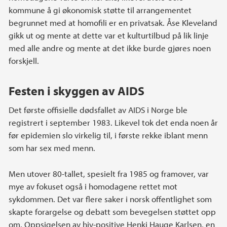
kommune å gi økonomisk støtte til arrangementet
begrunnet med at homofili er en privatsak. Åse Kleveland
gikk ut og mente at dette var et kulturtilbud på lik linje
med alle andre og mente at det ikke burde gjøres noen
forskjell.
Festen i skyggen av AIDS
Det første offisielle dødsfallet av AIDS i Norge ble
registrert i september 1983. Likevel tok det enda noen år
før epidemien slo virkelig til, i første rekke iblant menn
som har sex med menn.
Men utover 80-tallet, spesielt fra 1985 og framover, var
mye av fokuset også i homodagene rettet mot
sykdommen. Det var flere saker i norsk offentlighet som
skapte forargelse og debatt som bevegelsen støttet opp
om. Oppsigelsen av hiv-positive Henki Hauge Karlsen, en