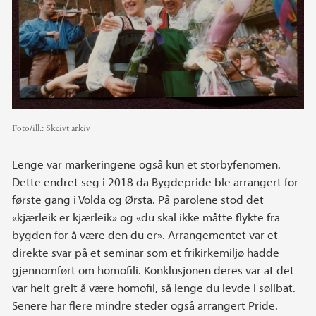
Foto/ill.:
Skeivt arkiv
Lenge var markeringene også kun et storbyfenomen.
Dette endret seg i 2018 da Bygdepride ble arrangert for
første gang i Volda og Ørsta. På parolene stod det
«kjærleik er kjærleik» og «du skal ikke måtte flykte fra
bygden for å være den du er». Arrangementet var et
direkte svar på et seminar som et frikirkemiljø hadde
gjennomført om homofili. Konklusjonen deres var at det
var helt greit å være homofil, så lenge du levde i sølibat.
Senere har flere mindre steder også arrangert Pride.