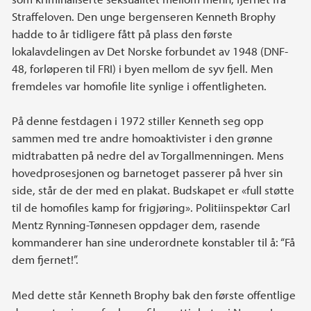
Straffeloven. Den unge bergenseren Kenneth Brophy
hadde to år tidligere fått på plass den første
lokalavdelingen av Det Norske forbundet av 1948 (DNF-
48, forløperen til FRI) i byen mellom de syv fjell. Men
fremdeles var homofile lite synlige i offentligheten.
På denne festdagen i 1972 stiller Kenneth seg opp
sammen med tre andre homoaktivister i den grønne
midtrabatten på nedre del av Torgallmenningen. Mens
hovedprosesjonen og barnetoget passerer på hver sin
side, står de der med en plakat. Budskapet er «full støtte
til de homofiles kamp for frigjøring». Politiinspektør Carl
Mentz Rynning-Tønnesen oppdager dem, rasende
kommanderer han sine underordnete konstabler til å: “Få
dem fjernet!”.
Med dette står Kenneth Brophy bak den første offentlige