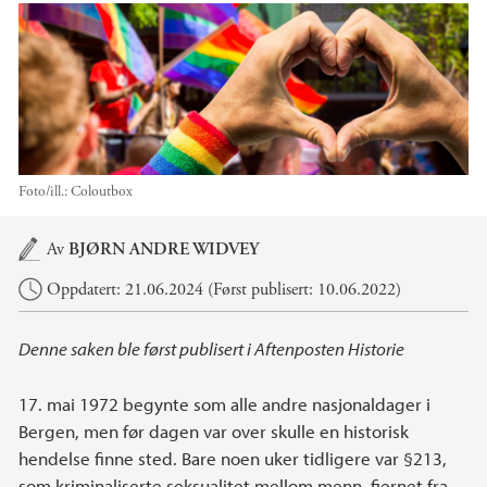
Foto/ill.:
Coloutbox
Hovedinnhold
Av
BJØRN ANDRE WIDVEY
Oppdatert: 21.06.2024 (Først publisert: 10.06.2022)
Denne saken ble først publisert i Aftenposten Historie
17. mai 1972 begynte som alle andre nasjonaldager i
Bergen, men før dagen var over skulle en historisk
hendelse finne sted. Bare noen uker tidligere var §213,
som kriminaliserte seksualitet mellom menn, fjernet fra