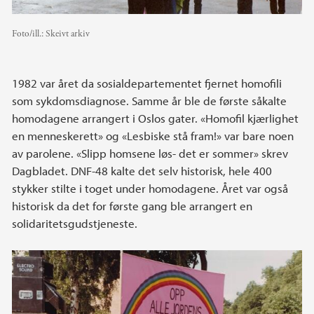
Foto/ill.:
Skeivt arkiv
1982 var året da sosialdepartementet fjernet homofili
som sykdomsdiagnose. Samme år ble de første såkalte
homodagene arrangert i Oslos gater. «Homofil kjærlighet
en menneskerett» og «Lesbiske stå fram!» var bare noen
av parolene. «Slipp homsene løs- det er sommer» skrev
Dagbladet. DNF-48 kalte det selv historisk, hele 400
stykker stilte i toget under homodagene. Året var også
historisk da det for første gang ble arrangert en
solidaritetsgudstjeneste.