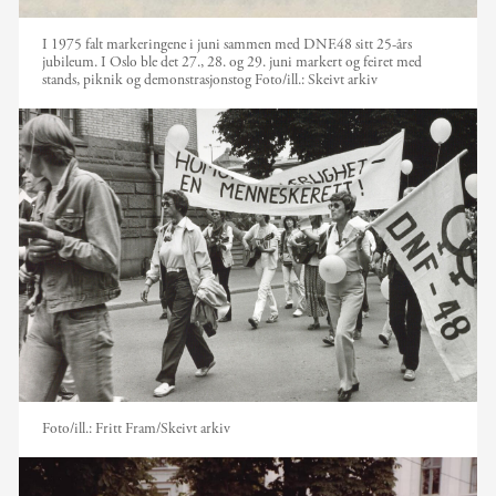
I 1975 falt markeringene i juni sammen med DNF.48 sitt 25-års
jubileum. I Oslo ble det 27., 28. og 29. juni markert og feiret med
stands, piknik og demonstrasjonstog
Foto/ill.:
Skeivt arkiv
Foto/ill.:
Fritt Fram/Skeivt arkiv