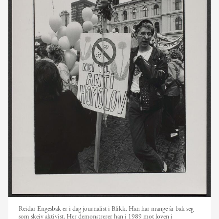
Reidar Engesbak er i dag journalist i Blikk. Han har mange år bak seg
som skeiv aktivist. Her demonstrerer han i 1989 mot loven i