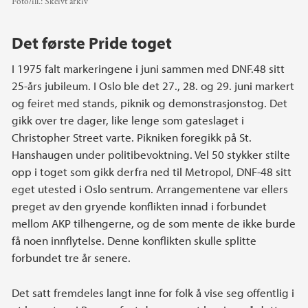
Foto/ill.:
Skeivt arkiv
Det første Pride toget
I 1975 falt markeringene i juni sammen med DNF.48 sitt
25-års jubileum. I Oslo ble det 27., 28. og 29. juni markert
og feiret med stands, piknik og demonstrasjonstog. Det
gikk over tre dager, like lenge som gateslaget i
Christopher Street varte. Pikniken foregikk på St.
Hanshaugen under politibevoktning. Vel 50 stykker stilte
opp i toget som gikk derfra ned til Metropol, DNF-48 sitt
eget utested i Oslo sentrum. Arrangementene var ellers
preget av den gryende konflikten innad i forbundet
mellom AKP tilhengerne, og de som mente de ikke burde
få noen innflytelse. Denne konflikten skulle splitte
forbundet tre år senere.
Det satt fremdeles langt inne for folk å vise seg offentlig i