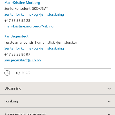
Mari-Kristine Morberg
b
t
e
Seniorkonsulent, SKOK/SVT
o
e
d
Senter for kvinne- og kjønnsforskning
o
r
I
+47 55 58 52 28
k
n
mari-kristine.morberg@uib.no
Kari Jegerstedt
Førsteamanuensis, humanistisk kjønnsforsker
Senter for kvinne- og kjønnsforskning
+47 55 58 89 97
kari.jegerstedt@uib.no
11.03.2026
Utdanning
Forsking
Arrangement og ressursar