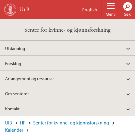
Hopp til hovedinnhold
English
Meny
Søk
Senter for kvinne- og kjønnsforskning
Utdanning
Forsking
Arrangement og ressursar
Om senteret
Kontakt
UiB
HF
Senter for kvinne- og kjønnsforskning
Kalender