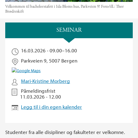
Velkommen til bachelorstafett i Ida Bloms hus, Parkveien 9!
Foto/ill.:
Thor
Brødreskift
Hovedinnhold
SEMINAR
16.03.2026 -
09.00
–
16.00
Parkveien 9, 5007 Bergen
Mari-Kristine Morberg
Påmeldingsfrist
11.03.2026 - 12.00
Legg til i din egen kalender
Studenter fra alle disipliner og fakulteter er velkomne.