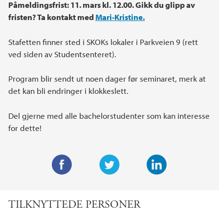
Påmeldingsfrist: 11. mars kl. 12.00. Gikk du glipp av
fristen? Ta kontakt med
Mari-Kristine.
Stafetten finner sted i SKOKs lokaler i Parkveien 9 (rett
ved siden av Studentsenteret).
Program blir sendt ut noen dager før seminaret, merk at
det kan bli endringer i klokkeslett.
Del gjerne med alle bachelorstudenter som kan interesse
for dette!
F
T
L
a
w
i
TILKNYTTEDE PERSONER
c
i
n
e
t
k