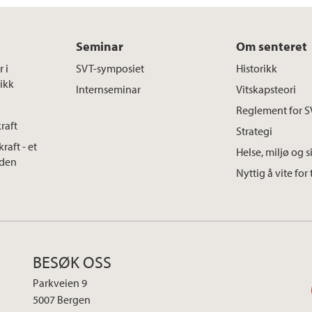
Seminar
Om senteret
 i
SVT-symposiet
Historikk
tikk
Internseminar
Vitskapsteori
Reglement for 
raft
Strategi
raft - et
Helse, miljø og s
iden
Nyttig å vite for 
BESØK OSS
Parkveien 9
5007 Bergen