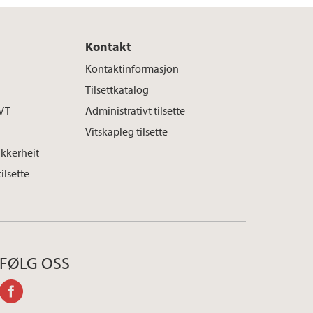
Kontakt
Kontaktinformasjon
Tilsettkatalog
SVT
Administrativt tilsette
Vitskapleg tilsette
ikkerheit
tilsette
FØLG OSS
facebook