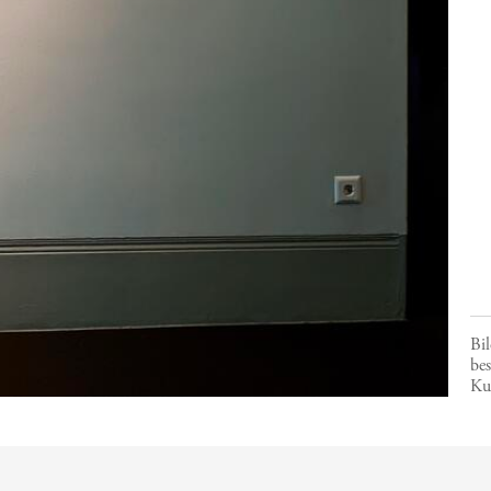
Bil
bes
Ku