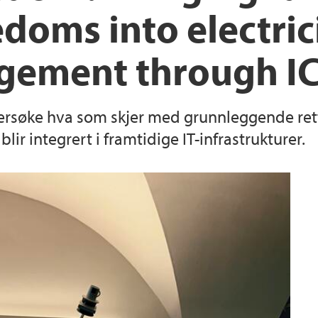
edoms into electric
gement through IC
ersøke hva som skjer med grunnleggende rett
lir integrert i framtidige IT-infrastrukturer.