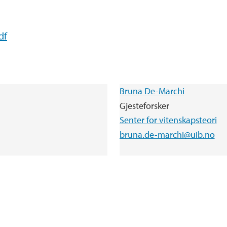
df
Bruna De-Marchi
Gjesteforsker
Senter for vitenskapsteori
bruna.de-marchi@uib.no