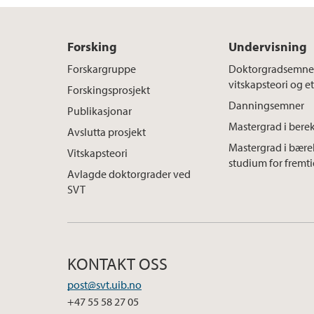
Forsking
Undervisning
Forskargruppe
Doktorgradsemner
vitskapsteori og e
Forskingsprosjekt
Danningsemner
Publikasjonar
Mastergrad i berek
Avslutta prosjekt
Mastergrad i bærek
Vitskapsteori
studium for fremt
Avlagde doktorgrader ved
SVT
KONTAKT OSS
post@svt.uib.no
+47 55 58 27 05