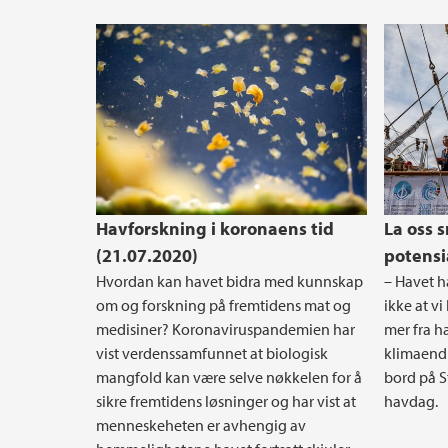
Havforskning i koronaens tid
La oss 
(21.07.2020)
potensi
Hvordan kan havet bidra med kunnskap
– Havet h
om og forskning på fremtidens mat og
ikke at v
medisiner? Koronaviruspandemien har
mer fra h
vist verdenssamfunnet at biologisk
klimaendr
mangfold kan være selve nøkkelen for å
bord på 
sikre fremtidens løsninger og har vist at
havdag.
menneskeheten er avhengig av