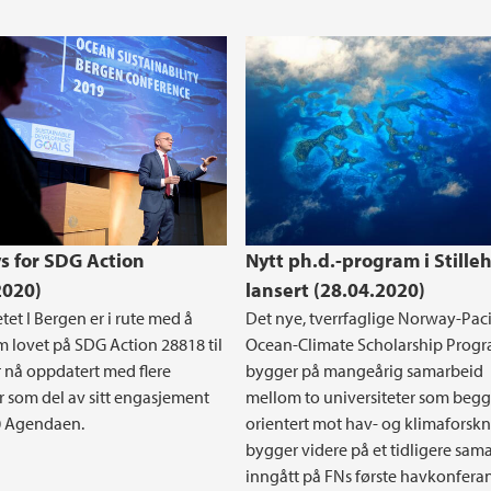
ys for SDG Action
Nytt ph.d.-program i Stille
2020)
lansert (28.04.2020)
tet I Bergen er i rute med å
Det nye, tverrfaglige Norway-Paci
m lovet på SDG Action 28818 til
Ocean-Climate Scholarship Pro
 nå oppdatert med flere
bygger på mangeårig samarbeid
r som del av sitt engasjement
mellom to universiteter som begg
 Agendaen.
orientert mot hav- og klimaforskn
bygger videre på et tidligere sam
inngått på FNs første havkonferan