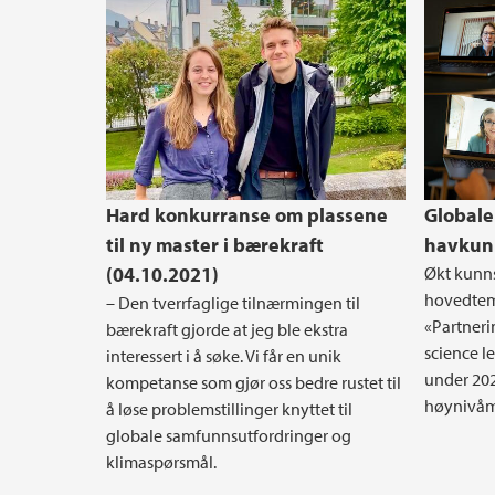
Hard konkurranse om plassene
Globale
til ny master i bærekraft
havkunn
(04.10.2021)
Økt kunns
hovedtem
– Den tverrfaglige tilnærmingen til
«Partneri
bærekraft gjorde at jeg ble ekstra
science le
interessert i å søke. Vi får en unik
under 202
kompetanse som gjør oss bedre rustet til
høynivåmø
å løse problemstillinger knyttet til
globale samfunnsutfordringer og
klimaspørsmål.