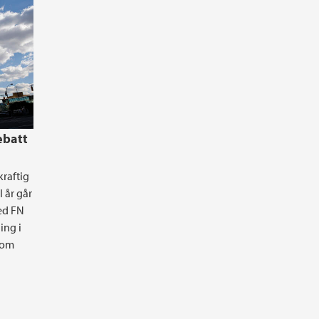
ebatt
raftig
I år går
ed FN
ing i
 om