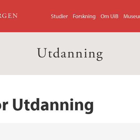
ERGEN
Studier
Forskning
Om UiB
Muse
Utdanning
or Utdanning