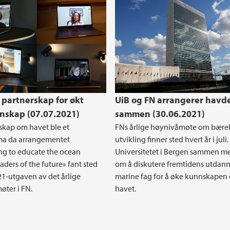
 partnerskap for økt
UiB og FN arrangerer havd
skap (07.07.2021)
sammen (30.06.2021)
kap om havet ble et
FNs årlige høynivåmøte om bærek
a da arrangementet
utvikling finner sted hvert år i juli. 
ng to educate the ocean
Universitetet i Bergen sammen m
aders of the future» fant sted
om å diskutere fremtidens utdann
1-utgaven av det årlige
marine fag for å øke kunnskapen
ter i FN.
havet.