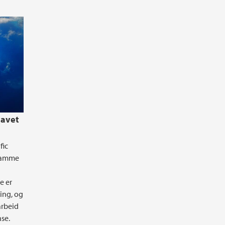
havet
fic
gramme
e er
ing, og
arbeid
se.