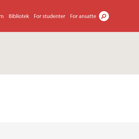
um
Bibliotek
For studenter
For ansatte
Søk