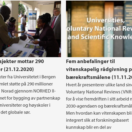
Universities, Volunta
Knowledge
sjekter mottar 290
Fem anbefalinger til
er (21.12.2020)
vitenskapelig rådgivning 
ter fra Universitetet i Bergen
bærekraftsmålene (11.11.2
mlet støtte på 290 millioner
Hvert år presenterer ulike land sin
ra Norad gjennom NORHED II-
Voluntary National Reviews (VNRs
et for bygging av partnerskap
for å vise fremdriften i sitt arbeid
iversiteter og høyskoler i
2030-agendaen og bærekraftsmål
det globale sør.
Men hvordan kan vitenskapen bli
integrert slik at forskningsbasert
kunnskap blir en del av