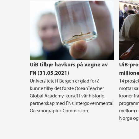
UiB tilbyr havkurs på vegne av
UiB-pro
FN (31.05.2021)
million
Universitetet i Bergen er glad for å
14 prosjek
kunne tilby det første OceanTeacher
mottar sa
Global Academy-kurset I vår historie.
kroner f
partnerskap med FNs Intergovernmental
programm
Oceanographic Commission.
mellom un
Norge og 