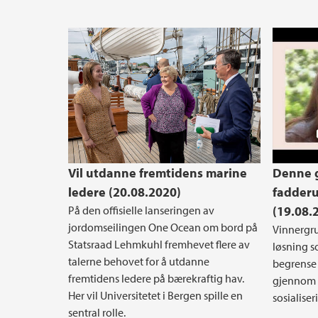
#real
Vil utdanne fremtidens marine
Denne g
ledere (20.08.2020)
fadderu
På den offisielle lanseringen av
(19.08.
jordomseilingen One Ocean om bord på
Vinnergr
Statsraad Lehmkuhl fremhevet flere av
løsning so
talerne behovet for å utdanne
begrense 
fremtidens ledere på bærekraftig hav.
gjennom 
Her vil Universitetet i Bergen spille en
sosialiser
sentral rolle.