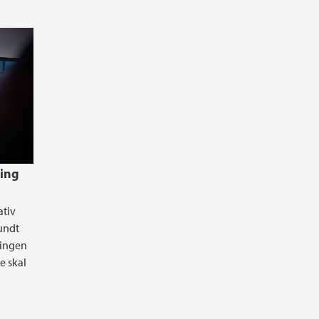
ring
ativ
rundt
ningen
e skal