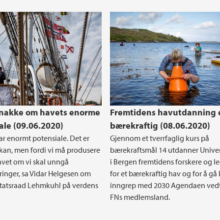
snakke om havets enorme
Fremtidens havutdanning 
ale (09.06.2020)
bærekraftig (08.06.2020)
ar enormt potensiale. Det er
Gjennom et tverrfaglig kurs på
i kan, men fordi vi må produsere
bærekraftsmål 14 utdanner Univer
avet om vi skal unngå
i Bergen fremtidens forskere og l
inger, sa Vidar Helgesen om
for et bærekraftig hav og for å gå k
Statsraad Lehmkuhl på verdens
inngrep med 2030 Agendaen vedt
FNs medlemsland.