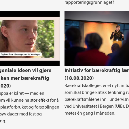
rapporteringsgrunnlaget?
utfordring
eniale ideen vil gjøre
Initiativ for bærekraftig læ
ken mer bærekraftig
(18.08.2020)
2020)
Bærekraftskollegiet er et nytt initi
som skal bringe kritisk tenkning 
uppa er kåret — med en
bærekraftsmålene inn i undervis
m vil kunne ha stor effekt for å
ved Universitetet i Bergen (UiB). D
plastforbruket og forsøplingen
møtes én gang i måneden.
syv dager med fest og
ing.