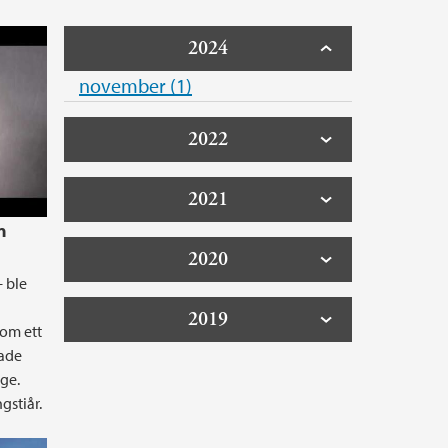
2024
november (1)
2022
2021
n
2020
– ble
2019
om ett
cade
rge.
gstiår.