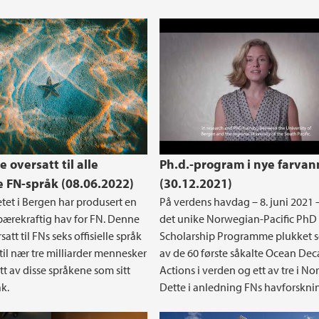
N-POC
e oversatt til alle
Ph.d.-program i nye farvan
le FN-språk (08.06.2022)
(30.12.2021)
etet i Bergen har produsert en
På verdens havdag – 8. juni 2021 
bærekraftig hav for FN. Denne
det unike Norwegian-Pacific PhD
satt til FNs seks offisielle språk
Scholarship Programme plukket s
 til nær tre milliarder mennesker
av de 60 første såkalte Ocean De
tt av disse språkene som sitt
Actions i verden og ett av tre i No
åk.
Dette i anledning FNs havforsknin