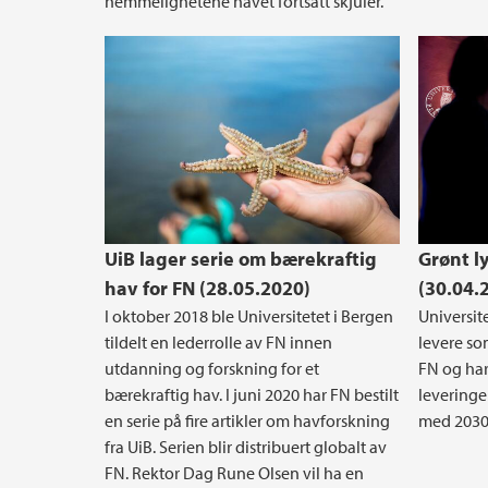
hemmelighetene havet fortsatt skjuler.
UiB lager serie om bærekraftig
Grønt l
hav for FN (28.05.2020)
(30.04.
I oktober 2018 ble Universitetet i Bergen
Universite
tildelt en lederrolle av FN innen
levere so
utdanning og forskning for et
FN og har
bærekraftig hav. I juni 2020 har FN bestilt
leveringe
en serie på fire artikler om havforskning
med 2030
fra UiB. Serien blir distribuert globalt av
FN. Rektor Dag Rune Olsen vil ha en