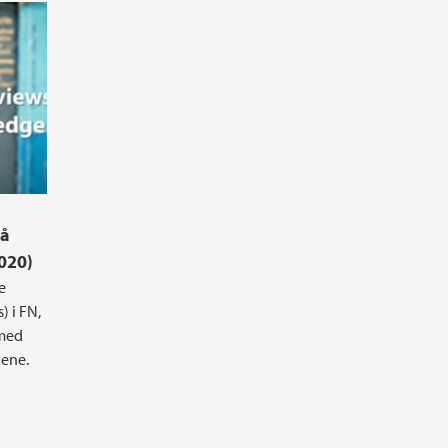
ry National Reviews, and Scientific
på
020)
e
) i FN,
 med
ene.