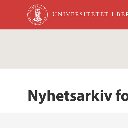
Hopp til hovedinnhold
UNIVERSITETET I B
Nyhetsarkiv f