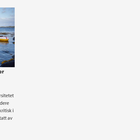
er
sitetet
edere
ritisk i
att av