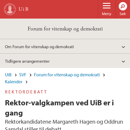
Hopp til hovedinnhold
Meny
Søk
Forum for vitenskap og demokrati
Om Forum for vitenskap og demokrati
Tidligere arrangementer
UiB
SVF
Forum for vitenskap og demokrati
Kalender
REKTORDEBATT
Rektor-valgkampen ved UiB er i
gang
Rektorkandidatene Margareth Hagen og Oddrun
Samdal stiller til debatt.