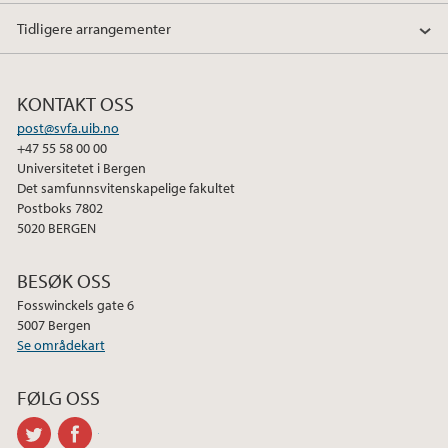
k
n
Tidligere arrangementer
KONTAKT OSS
post@svfa.uib.no
+47 55 58 00 00
Universitetet i Bergen
Det samfunnsvitenskapelige fakultet
Postboks 7802
5020 BERGEN
BESØK OSS
Fosswinckels gate 6
5007 Bergen
Se områdekart
FØLG OSS
twitter
facebook