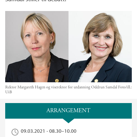
Rektor Margareth Hagen og viserektor for utdanning Oddrun Samdal
Foto/ill.:
UiB
Hovedinnhold
ARRANGEMENT
09.03.2021 -
08.30
–
10.00