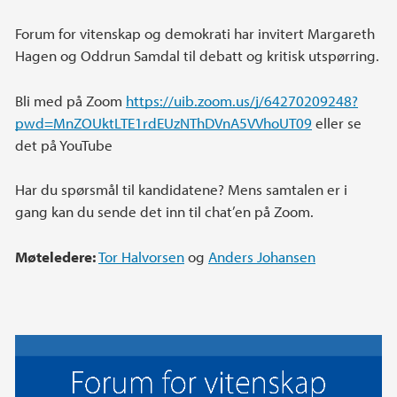
Forum for vitenskap og demokrati har invitert Margareth
Hagen og Oddrun Samdal til debatt og kritisk utspørring.
Bli med på Zoom
https://uib.zoom.us/j/64270209248?
pwd=MnZOUktLTE1rdEUzNThDVnA5VVhoUT09
eller se
det på YouTube
Har du spørsmål til kandidatene? Mens samtalen er i
gang kan du sende det inn til chat’en på Zoom.
Møteledere:
Tor Halvorsen
og
Anders Johansen