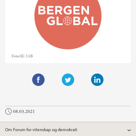
Foto/ill.:
UiB
F
T
L
a
w
i
c
i
n
08.03.2021
e
t
k
b
t
e
o
e
d
Om Forum for vitenskap og demokrati
o
r
I