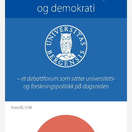
Foto/ill.:
UiB