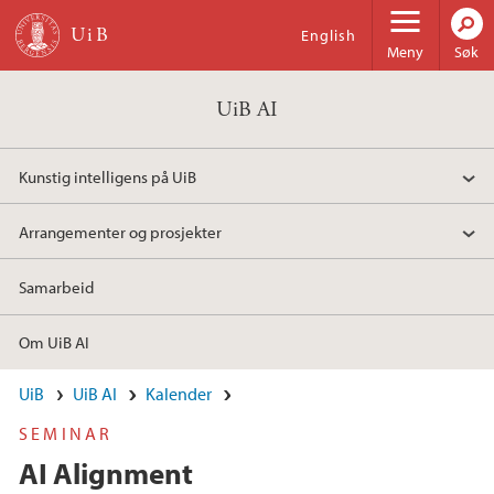
Hopp til hovedinnhold
English
Meny
Søk
UiB AI
Kunstig intelligens på UiB
Arrangementer og prosjekter
Samarbeid
Om UiB AI
UiB
UiB AI
Kalender
SEMINAR
AI Alignment