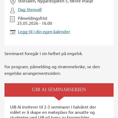
Storsalen, Nygårdsgaten 5, første etasje
Dag Stenvoll
Påmeldingsfrist
25.05.2026 - 16.00
Legg til i din egen kalender
Seminaret foregår i sin helhet på engelsk.
For program, påmelding og strømmelenke, se den
engelske arrangementssiden:
UIB AI SEMINARSERIEN
UiB AI inviterer til 2-3 seminarer i halvåret der
målet er å skape en møteplass for ansatte og
studenter ved UiB på tvers av fagområder.