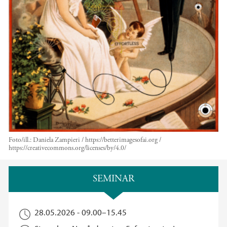
Foto/ill.:
Daniela Zampieri / https://betterimagesofai.org /
https://creativecommons.org/licenses/by/4.0/
Hovedinnhold
SEMINAR
28.05.2026 -
09.00
–
15.45