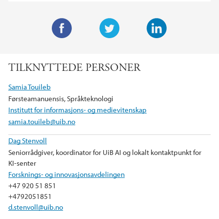
F
T
L
a
w
i
TILKNYTTEDE PERSONER
c
i
n
e
t
k
Samia Touileb
b
t
e
Førsteamanuensis, Språkteknologi
o
e
d
Institutt for informasjons- og medievitenskap
o
r
I
samia.touileb@uib.no
k
n
Dag Stenvoll
Seniorrådgiver, koordinator for UiB AI og lokalt kontaktpunkt for
KI-senter
Forsknings- og innovasjonsavdelingen
+47 920 51 851
+4792051851
d.stenvoll@uib.no