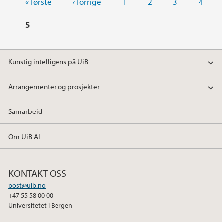
« første
‹ forrige
1
2
3
4
5
Kunstig intelligens på UiB
Arrangementer og prosjekter
Samarbeid
Om UiB AI
KONTAKT OSS
post@uib.no
+47 55 58 00 00
Universitetet i Bergen