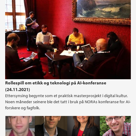
2019
2018
Rollespill om etikk og teknologi på AI-konferanse
(24.11.2021)
Ettersynsing begynte som et praktisk masterprosjekt i digital kultur.
Noen måneder seinere ble det tatt i bruk på NORAs konferanse for AI-
forskere og fagfolk.