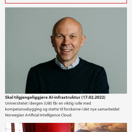
2026
mai (1)
mars (1)
2025
2024
2023
2022
Skal tilgjengeliggjøre AI-infrastruktur (17.02.2022)
Universitetet i Bergen (UiB) får en viktig rolle med
2021
kompetansebygging og støtte til forskerne i det nye samarbeidet
Norwegian Artificial Intelligence Cloud.
2020