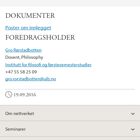
F
T
L
a
w
i
DOKUMENTER
c
i
n
e
t
k
Poster om innlegget
b
t
e
FOREDRAGSHOLDER
o
e
d
o
r
I
Gro Rørstadbotten
k
n
Dosent, Philosophy
Institutt for filosofi og førstesemesterstudier
+47 55 58 25 09
gro.rorstadbotten@uib.no
19.09.2016
Om nettverket
Seminarer