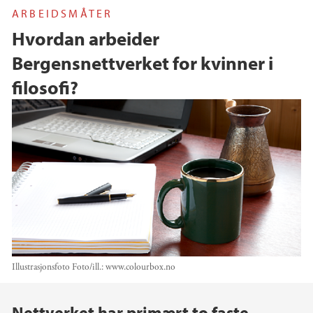
ARBEIDSMÅTER
Hvordan arbeider
Bergensnettverket for kvinner i
filosofi?
Illustrasjonsfoto
Foto/ill.:
www.colourbox.no
Hovedinnhold
Nettverket har primært to faste