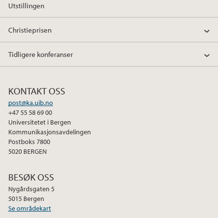
Utstillingen
o
r
I
k
n
Christieprisen
Tidligere konferanser
KONTAKT OSS
post@ka.uib.no
+47 55 58 69 00
Universitetet i Bergen
Kommunikasjonsavdelingen
Postboks 7800
5020 BERGEN
BESØK OSS
Nygårdsgaten 5
5015 Bergen
Se områdekart