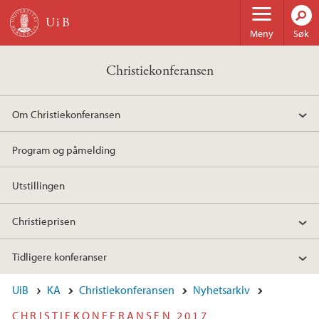
Hopp til hovedinnhold
Meny
Søk
Christiekonferansen
Om Christiekonferansen
Program og påmelding
Utstillingen
Christieprisen
Tidligere konferanser
UiB
KA
Christiekonferansen
Nyhetsarkiv
CHRISTIEKONFERANSEN 2017