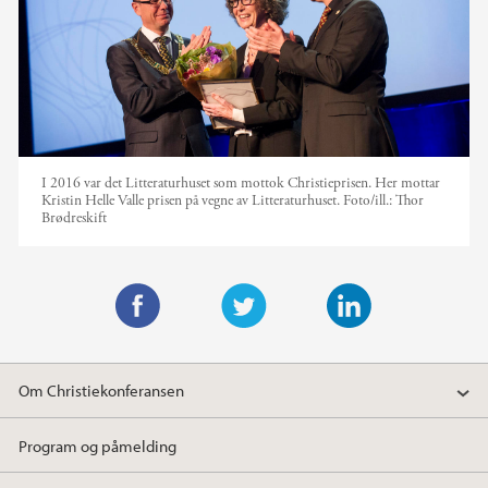
I 2016 var det Litteraturhuset som mottok Christieprisen. Her mottar
Kristin Helle Valle prisen på vegne av Litteraturhuset.
Foto/ill.:
Thor
Brødreskift
F
T
L
a
w
i
Om Christiekonferansen
c
i
n
e
t
k
Program og påmelding
b
t
e
o
e
d